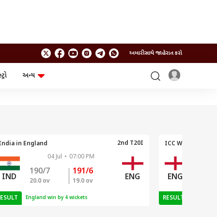
અમારી સાથે જાહેરાત કરો
ટ્રો
અન્ય
ટેકનોલોજી
ચૂંટણી
ગેજેટ
ઓટો
બજેટ
2nd T20I
India in England
ICC Women's T20
04 Jul
•
07:00 PM
0
190/7
191/6
169/5
IND
ENG
ENG
20.0 ov
19.0 ov
20.0 ov
RESULT
RESULT
England win by 4 wickets
England W