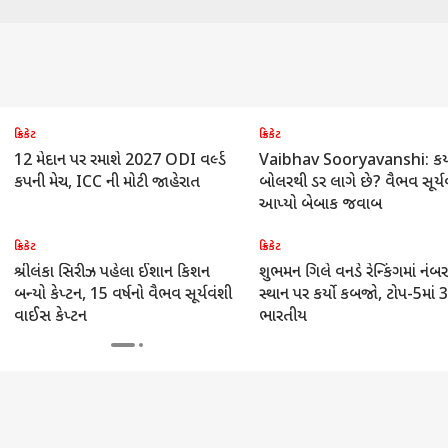
ક્રિકેટ
ક્રિકેટ
12 મેદાન પર રમાશે 2027 ODI વર્લ્ડ
Vaibhav Sooryavanshi: ક
કપની મેચ, ICC ની મોટી જાહેરાત
બોલરથી ડર લાગે છે? વૈભવ સૂર્
આપ્યો બેબાક જવાબ
ક્રિકેટ
ક્રિકેટ
શ્રીલંકા સિરીઝ પહેલા ઈશાન કિશન
શુભમન ગિલે વનડે રેન્કિંગમાં નંબ
બન્યો કેપ્ટન, 15 વર્ષનો વૈભવ સૂર્યવંશી
સ્થાન પર કર્યો કબજો, ટોપ-5માં 3
વાઈસ કેપ્ટન
ભારતીય