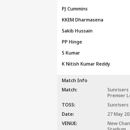
ટોપ
હેલો ગેસ્ટ
PJ Cummins
અમદા
KKEM Dharmasena
અમારી સાથે જાહેરાત કરો
Sakib Hussain
અમારા વિશે
અભિપ્રાય મોકલો
PP Hinge
કરિયર
S Kumar
Ahm
અમારો સંપર્ક કરો
અમદાવ
K Nitish Kumar Reddy
મેઘરા
ગુજર
પ્રાઈવસી પોલિસી
અનેક
Match Info
Match:
Sunrisers
Premier 
Amb
પટેલ
TOSS:
Sunrisers
LOGIN
ગુજર
Date:
27 May 20
વરસા
VENUE:
New Chand
Stadium