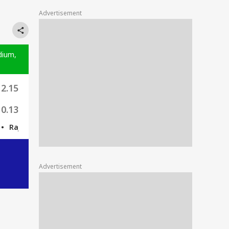
Advertisement
dium,
2.15
0.13
jasthan Royals win by 47 runs
Rajasthan Royals win by 47 ru
Advertisement