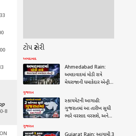
.33
00
ટોપ સ્ટોરી
.00
અમદાવાદ
Ahmedabad Rain:
33
અમદાવાદમાં મોડી રાત્રે
મેઘરાજાની ધમાકેદાર એન્ટ્રી,
અનેક વિસ્તારો જળમગ્ન
ગુજરાત
સ્કાયમેટની આગાહી:
RP
ગુજરાતમાં આ તારીખ સુધી
0-8
ભારે વરસાદ વરસશે, અનેક
જિલ્લાઓ માટે ચેતવણી
ગુજરાત
CON
Gujarat Rain: આગામી 3