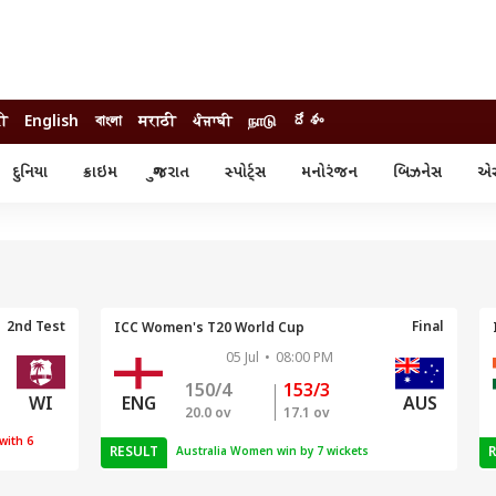
दी
English
বাংলা
मराठी
ਪੰਜਾਬੀ
நாடு
దేశం
દુનિયા
ક્રાઇમ
ગુજરાત
સ્પોર્ટ્સ
મનોરંજન
બિઝનેસ
એસ્
સ્ટાઇલ
એસ્ટ્રો
સ્પોર્ટ્સ
્ય
ધર્મ-જ્યોતિષ
ક્રિકેટ
ા
આઈપીએલ
ખેતીવાડી
2nd Test
Final
ICC Women's T20 World Cup
05 Jul
•
08:00 PM
150/4
153/3
ENG
AUS
WI
20.0 ov
17.1 ov
with 6
RESULT
Australia Women win by 7 wickets