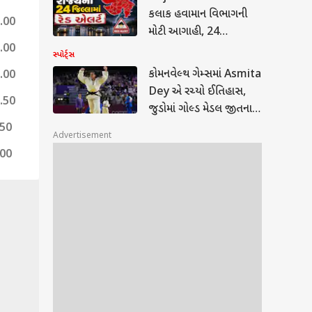
કલાક હવામાન વિભાગની
.00
મોટી આગાહી, 24
ટ્સ
.00
જિલ્લાઓમાં રેડ એલર્ટ
સ્પોર્ટ્સ
જાહેર
કોમનવેલ્થ ગેમ્સમાં Asmita
.00
Dey એ રચ્યો ઈતિહાસ,
.50
જુડોમાં ગોલ્ડ મેડલ જીતનારી
પ્રથમ ભારતીય
.50
વેલ્થ ગેમ્સમાં Asmita
Advertisement
 એ રચ્યો ઈતિહાસ,
.00
માં ગોલ્ડ મેડલ જીતનારી
મ ભારતીય
ther: 24 કલાક
રાત સહિત દેશના 19
યોમાં ધોધમાર વરસાદ અને
ઝોડાની ચેતવણી,
ાનનું લેટેસ્ટ અપડેટ