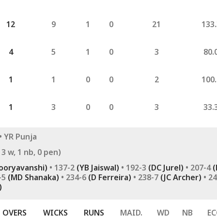
12
9
1
0
21
133
4
5
1
0
3
80.
1
1
0
0
2
100
1
3
0
0
3
33.
• YR Punja
, 3 w, 1 nb, 0 pen)
Sooryavanshi)
• 137-2
(YB Jaiswal)
• 192-3
(DC Jurel)
• 207-4
(
-5
(MD Shanaka)
• 234-6
(D Ferreira)
• 238-7
(JC Archer)
• 24
)
કોર્નર
OVERS
WICKS
RUNS
MAID.
WD
NB
E