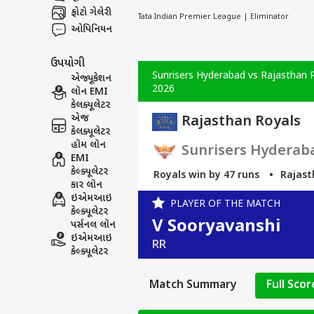
ફોટો ગેલેરી
Tata Indian Premier League | Eliminator
ઓપિનિયન
ઉપયોગી
Sunrisers Hyderabad vs Rajasthan 
એજ્યૂકેશન
2026
લૉન EMI
કેલક્યૂલેટર
એજ
Rajasthan Royals
કેલક્યૂલેટર
હૉમ લૉન
Sunrisers Hyderab
EMI
કેલ્ક્યૂલેટર
Rajasthan Royals win by 47 runs
Rajasthan R
કાર લૉન
ઇએમઆઇ
PLAYER OF THE MATCH
કેલ્ક્યૂલેટર
V Sooryavanshi
પર્સનલ લૉન
ઇએમઆઇ
RR
કેલ્ક્યૂલેટર
Match Summary
Full Sco