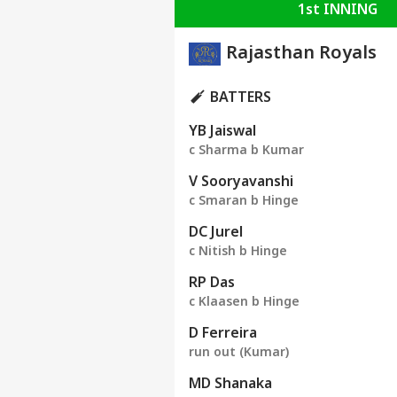
1st INNING
Rajasthan Royals
BATTERS
YB Jaiswal
c Sharma b Kumar
V Sooryavanshi
c Smaran b Hinge
DC Jurel
c Nitish b Hinge
RP Das
c Klaasen b Hinge
D Ferreira
run out (Kumar)
MD Shanaka