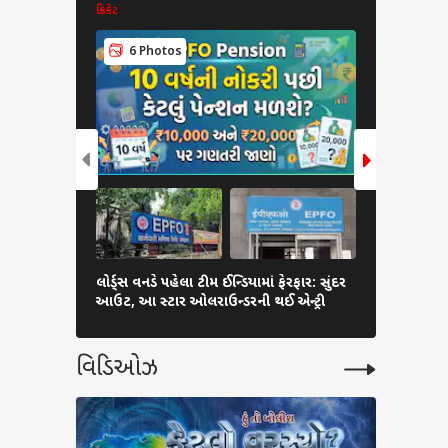
ક્રિકેટ
ક્રિકેટ
6 Photos
6 Pho
લોર્ડ્સ વનડે પહેલા ટીમ ઈન્ડિયામાં ફેરફાર: સુંદર
Aditi Hund
આઉટ, આ સ્ટાર ઓલરાઉન્ડરની થઈ એન્ટ્રી
કિશનની ગર્લફ્
વિડિઓઝ