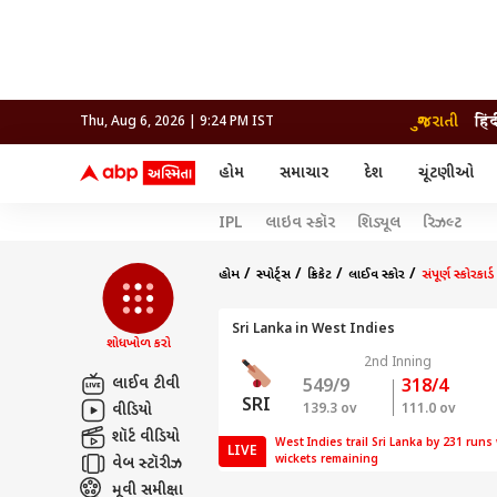
ગુજરાતી
हिं
Thu, Aug 6, 2026 | 9:24 PM IST
હોમ
સમાચાર
દેશ
ચૂંટણીઓ
સમાચાર
મનોરંજન
લાઇફ
IPL
લાઇવ સ્કૉર
શિડ્યૂલ
રિઝલ્ટ
દેશ
બોલિવૂડ
આરોગ
દેશ
ક્રિકેટ
બોલિવૂડ
ધર્મ-જ્યોતિષ
દુનિયા
આઈપીએલ
ટેલીવિઝન
રાજકોટ
ટેલીવિઝન
મહિલ
રાજકોટ
સુરત
હોમ
સ્પોર્ટ્સ
ક્રિકેટ
લાઈવ સ્કોર
સંપૂર્ણ સ્કોરકાર્ડ
વડોદરા
વડોદરા
બ્રાન્ડવાયર
જામનગર
જામનગર
અમદાવાદ
સુરત
રાજનીતિ
Sri Lanka in West Indies
શોધખોળ કરો
2nd Inning
લાઈવ ટીવી
549/9
318/4
SRI
વીડિયો
139.3 ov
111.0 ov
શૉર્ટ વીડિયો
West Indies trail Sri Lanka by 231 runs 
LIVE
wickets remaining
વેબ સ્ટૉરીઝ
મૂવી સમીક્ષા