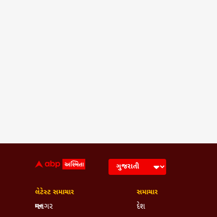
લેટેસ્ટ સમાચાર
સમાચાર
જામનગર
દેશ