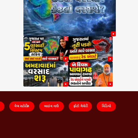
વેબ સ્ટૉરીઝ
લાઇવ નાઉ
ફોટો ગેલેરી
વિડિયો