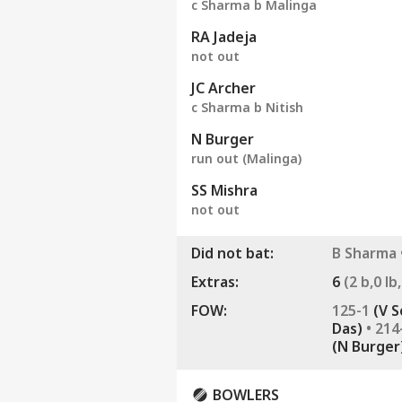
c Sharma b Malinga
RA Jadeja
not out
JC Archer
c Sharma b Nitish
N Burger
run out (Malinga)
SS Mishra
not out
Did not bat:
B Sharma 
Extras:
6
(2 b,0 lb
FOW:
125-1
(V 
Das)
• 214
(N Burger
પર્સનલ 
BOWLERS