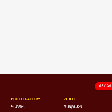
શૉર્ટ વીડિયો
PHOTO GALLERY
VIDEO
મનોરંજન
લાઇફસ્ટાઇલ