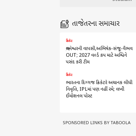
તાજેતરના સમાચાર
ક્રિકેટ
ભુવનેશ્વરની વાપસી,અભિષેક-સંજૂ-વૈભવ
OUT; 2027 વર્લ્ડ કપ માટે અશ્વિને
પસંદ કરી ટીમ
ક્રિકેટ
ભારતના દિગ્ગજ ક્રિકેટરે અચાનક લીધી
નિવૃત્તિ, IPLમાં પણ નહીં રમે; લખી
ઈમોશનલ પોસ્ટ
SPONSORED LINKS BY TABOOLA