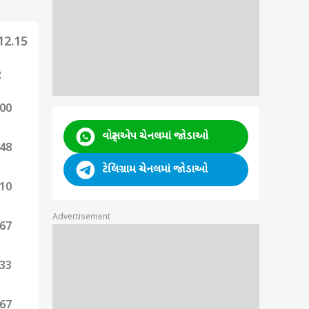
12.15
R
.00
વોટ્સએપ ચેનલમાં જોડાઓ
.48
ટેલિગ્રામ ચેનલમાં જોડાઓ
.10
Advertisement
.67
.33
.67