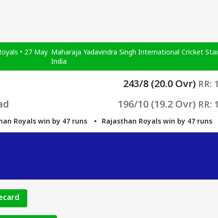
Royals • 27 May
Maharaja Yadavindra Singh International Cricket Sta
India
243/8 (20.0 Ovr)
RR: 1
ad
196/10 (19.2 Ovr)
RR: 1
oyals win by 47 runs
Rajasthan Royals win by 47 runs
Ra
recard