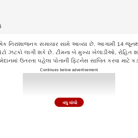
ે
ે એક નિરાશાજનક સમાચાર સામે આવ્યા છે. આગામી 14 જૂનથ
ો ઝટકો લાગી શકે છે. ટીમના બે મુખ્ય ખેલાડીઓ, રોહિત શર્મ
ાનમાં ઉતરતા પહેલા પોતાની ફિટનેસ સાબિત કરવા માટે કડક
Continues below advertisement
વધુ વાંચો