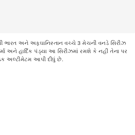
ી ભારત અને અફઘાનિસ્તાન વચ્ચે 3 મેચની વનડે સિરીઝ
ા અને હાર્દિક પંડ્યા આ સિરીઝમાં રમશે કે નહીં તેના પર
 અલ્ટીમેટમ આપી દીધું છે.