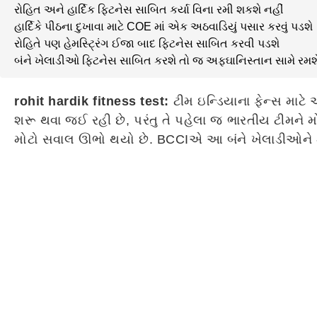
રોહિત અને હાર્દિક ફિટનેસ સાબિત કર્યા વિના રમી શકશે નહીં
હાર્દિકે પીઠના દુખાવા માટે COE માં એક અઠવાડિયું પસાર કરવું પડશે
રોહિતે પણ હેમસ્ટ્રિંગ ઈજા બાદ ફિટનેસ સાબિત કરવી પડશે
બંને ખેલાડીઓ ફિટનેસ સાબિત કરશે તો જ અફઘાનિસ્તાન સામે રમશ
rohit hardik fitness test:
ટીમ ઇન્ડિયાના ફેન્સ માટ
શરૂ થવા જઈ રહી છે, પરંતુ તે પહેલા જ ભારતીય ટીમને મોટ
મોટો સવાલ ઊભો થયો છે. BCCIએ આ બંને ખેલાડીઓને મેદ