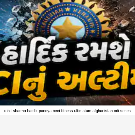
rohit sharma hardik pandya bcci fitness ultimatum afghanistan odi series