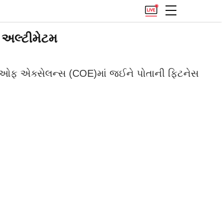
ં અલ્ટીમેટમ
ટર ઓફ એક્સેલન્સ (COE)માં જઈને પોતાની ફિટનેસ