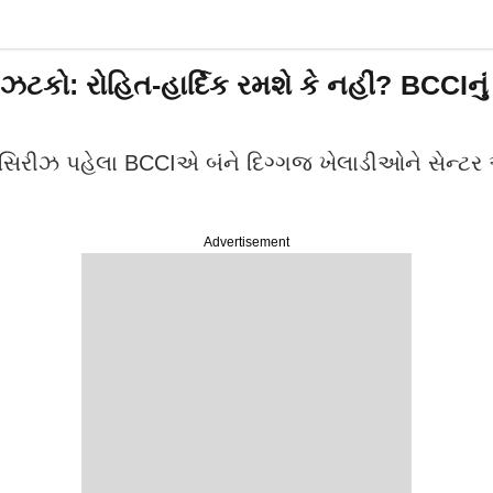
ઝટકો: રોહિત-હાર્દિક રમશે કે નહીં? BCCIનુ
નડે સિરીઝ પહેલા BCCIએ બંને દિગ્ગજ ખેલાડીઓને સેન્
Advertisement