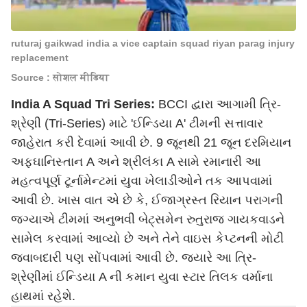
ruturaj gaikwad india a vice captain squad riyan parag injury
replacement
Source : सोशल मीडिया
India A Squad Tri Series:
BCCI દ્વારા આગામી ત્રિ-
શ્રેણી (Tri-Series) માટે 'ઈન્ડિયા A' ટીમની સત્તાવાર
જાહેરાત કરી દેવામાં આવી છે. 9 જૂનથી 21 જૂન દરમિયાન
અફઘાનિસ્તાન A અને શ્રીલંકા A સામે રમાનારી આ
મહત્વપૂર્ણ ટૂર્નામેન્ટમાં યુવા ખેલાડીઓને તક આપવામાં
આવી છે. ખાસ વાત એ છે કે, ઈજાગ્રસ્ત રિયાન પરાગની
જગ્યાએ ટીમમાં અનુભવી બેટ્સમેન રુતુરાજ ગાયકવાડને
સામેલ કરવામાં આવ્યો છે અને તેને વાઇસ કેપ્ટનની મોટી
જવાબદારી પણ સોંપવામાં આવી છે. જ્યારે આ ત્રિ-
શ્રેણીમાં ઈન્ડિયા A ની કમાન યુવા સ્ટાર તિલક વર્માના
હાથમાં રહેશે.