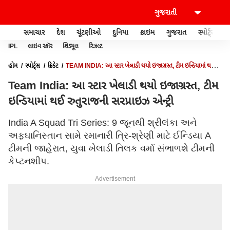
સમાચાર
દેશ
ચૂંટણીઓ
દુનિયા
ક્રાઇમ
ગુજરાત
સ્પોર્ટ્સ
IPL
લાઇવ સ્કૉર
શિડ્યૂલ
રિઝલ્ટ
હોમ
સ્પોર્ટ્સ
ક્રિકેટ
TEAM INDIA: આ સ્ટાર ખેલાડી થયો ઇજાગ્રસ્ત, ટીમ ઇન્ડિયામાં થઈ
રુતુરાજની સરપ્રાઇઝ એન્ટ્રી
Team India: આ સ્ટાર ખેલાડી થયો ઇજાગ્રસ્ત, ટીમ
ઇન્ડિયામાં થઈ રુતુરાજની સરપ્રાઇઝ એન્ટ્રી
India A Squad Tri Series: 9 જૂનથી શ્રીલંકા અને
અફઘાનિસ્તાન સામે રમાનારી ત્રિ-શ્રેણી માટે ઈન્ડિયા A
ટીમની જાહેરાત, યુવા ખેલાડી તિલક વર્મા સંભાળશે ટીમની
કેપ્ટનશીપ.
Advertisement