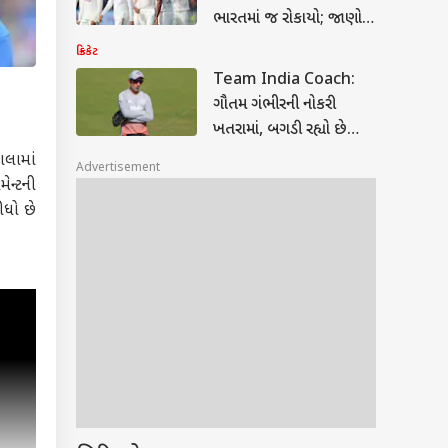
ભારતમાં જ રોકાયો; જાણો
શું છે કારણ
ક્રિકેટ
Team India Coach:
ગૌતમ ગંભીરની નોકરી
ખતરામાં, બગડી રહ્યો છે
ડ્રેસિંગ રૂમનો માહોલ
ાલામાં
Advertisement
ેન્ટની
ીધો છે