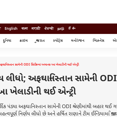
ी
English
বাংলা
मराठी
ਪੰਜਾਬੀ
நாடு
దేశం
દુનિયા
ક્રાઇમ
ગુજરાત
સ્પોર્ટ્સ
મનોરંજન
બિઝનેસ
એસ્
સ્ટાઇલ
એસ્ટ્રો
સ્પોર્ટ્સ
્ય
ધર્મ-જ્યોતિષ
ક્રિકેટ
ા
આઈપીએલ
ખેતીવાડી
અફઘાનિસ્તાન સામેની ODI સિરીઝમાં અચાનક આ ખેલાડીની થઈ એન્ટ્રી
ણય લીધો; અફઘાનિસ્તાન સામેની ODI
 ખેલાડીની થઈ એન્ટ્રી
્દિક પંડ્યા અફઘાનિસ્તાન સામેની ODI શ્રેણીમાંથી બહાર થઈ ગ
ર્ણ નિર્ણય લીધો છે અને હર્ષિત રાણાને ટીમ ઈન્ડિયામાં જોડાવા 