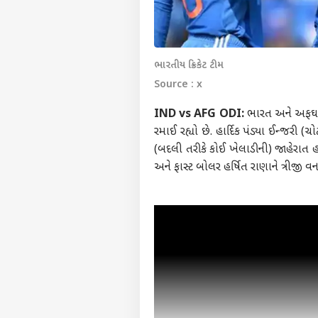
ભારતીય ક્રિકેટ ટીમ
Source : x
IND vs AFG ODI:
ભારત અને અફઘાનિ
રમાઈ રહ્યો છે. હાર્દિક પંડ્યા ઈન્જરી
(બદલી તરીકે કોઈ ખેલાડીની) જાહેરાત
અને ફાસ્ટ બોલર હર્ષિત રાણાને ત્રીજી વનડે