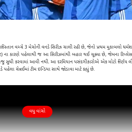
સ્તાન વચ્ચે 3 મેચોની વનડે સિરીઝ ચાલી રહી છે, જેનો પ્રથમ મુકાબલો ધર્મશ
 (ચોટ) ના કારણે પહેલાથી જ આ સિરીઝમાંથી બહાર થઈ ચૂક્યા છે, જેમના રિપ્લેસમ
 હજુ સુધી કરવામાં આવી નથી. આ દરમિયાન પસંદગીકારોએ એક મોટો નિર્ણય લ
 પહેલા ચેન્નઈમાં ટીમ ઇન્ડિયા સાથે જોડાવા માટે કહ્યું છે.
વધુ વાંચો