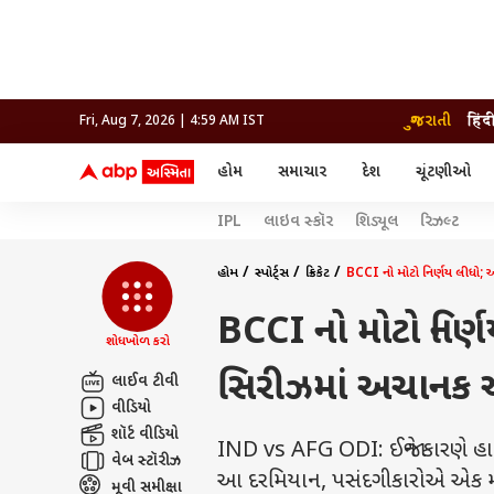
ગુજરાતી
हिंद
Fri, Aug 7, 2026 | 4:59 AM IST
હોમ
સમાચાર
દેશ
ચૂંટણીઓ
સમાચાર
મનોરંજન
લાઇફ
IPL
લાઇવ સ્કૉર
શિડ્યૂલ
રિઝલ્ટ
દેશ
બોલિવૂડ
આરોગ
દેશ
ક્રિકેટ
બોલિવૂડ
ધર્મ-જ્યોતિષ
દુનિયા
આઈપીએલ
ટેલીવિઝન
રાજકોટ
ટેલીવિઝન
મહિલ
રાજકોટ
સુરત
હોમ
સ્પોર્ટ્સ
ક્રિકેટ
BCCI નો મોટો નિર્ણય લીધો; 
વડોદરા
વડોદરા
બ્રાન્ડવાયર
જામનગર
જામનગર
અમદાવાદ
BCCI નો મોટો નિર્
સુરત
રાજનીતિ
શોધખોળ કરો
સિરીઝમાં અચાનક આ
લાઈવ ટીવી
વીડિયો
શૉર્ટ વીડિયો
IND vs AFG ODI: ઈજાને કારણે હાર
વેબ સ્ટૉરીઝ
આ દરમિયાન, પસંદગીકારોએ એક મહત્વપૂ
મૂવી સમીક્ષા