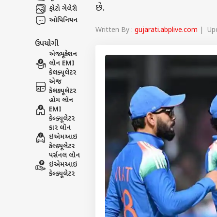
છે.
ફોટો ગેલેરી
ઓપિનિયન
Written By :
gujarati.abplive.com
| Upd
ઉપયોગી
એજ્યૂકેશન
લૉન EMI
કેલક્યૂલેટર
એજ
કેલક્યૂલેટર
હૉમ લૉન
EMI
કેલ્ક્યૂલેટર
કાર લૉન
ઇએમઆઇ
કેલ્ક્યૂલેટર
પર્સનલ લૉન
ઇએમઆઇ
કેલ્ક્યૂલેટર