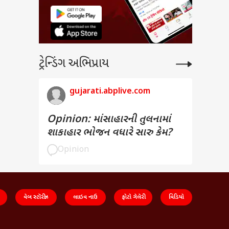
ટ્રેન્ડિંગ અભિપ્રાય
gujarati.abplive.com
Opinion: માંસાહારની તુલનામાં
શાકાહાર ભોજન વધારે સારુ કેમ?
Opinion
વેબ સ્ટૉરીઝ
લાઇવ નાઉ
ફોટો ગેલેરી
વિડિયો