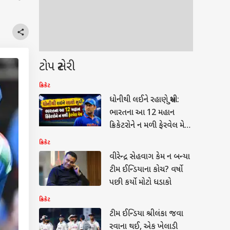
ટોપ સ્ટોરી
ક્રિકેટ
ધોનીથી લઈને રહાણે સુધી:
ભારતના આ 12 મહાન
ક્રિકેટરોને ન મળી ફેરવેલ મેચ,
જુઓ લિસ્ટ
ક્રિકેટ
વીરેન્દ્ર સેહવાગ કેમ ન બન્યા
ટીમ ઈન્ડિયાના કોચ? વર્ષો
પછી કર્યો મોટો ધડાકો
ક્રિકેટ
ટીમ ઈન્ડિયા શ્રીલંકા જવા
રવાના થઈ, એક ખેલાડી