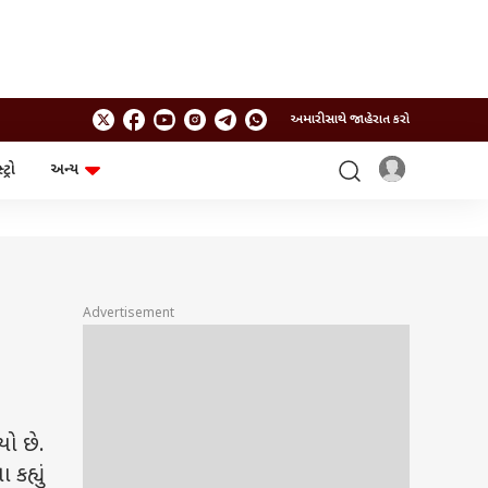
અમારી સાથે જાહેરાત કરો
ટ્રો
અન્ય
ટેકનોલોજી
ચૂંટણી
ગેજેટ
ઓટો
બજેટ
Advertisement
યો છે.
કહ્યું