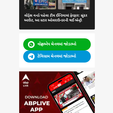
લોર્ડ્સ વનડે પહેલા ટીમ ઈન્ડિયામાં ફેરફાર: સુંદર
Aditi Hund
આઉટ, આ સ્ટાર ઓલરાઉન્ડરની થઈ એન્ટ્રી
કિશનની ગર્લફ્
વોટ્સએપ ચેનલમાં જોડાઓ
ટેલિગ્રામ ચેનલમાં જોડાઓ