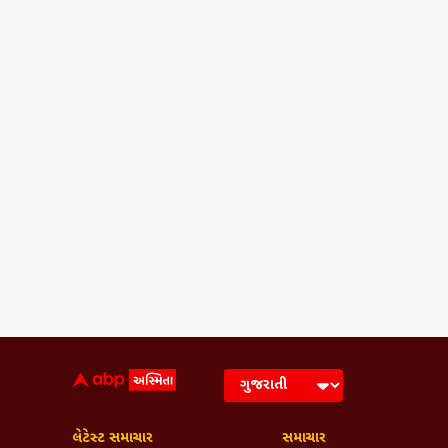
લેટેસ્ટ સમાચાર
સમાચાર