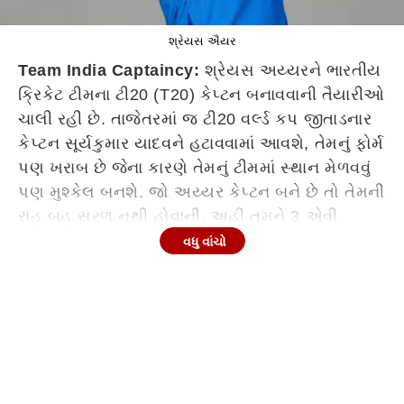
શ્રેયસ ઐયર
Team India Captaincy:
શ્રેયસ અય્યરને ભારતીય
ક્રિકેટ ટીમના ટી20 (T20) કેપ્ટન બનાવવાની તૈયારીઓ
ચાલી રહી છે. તાજેતરમાં જ ટી20 વર્લ્ડ કપ જીતાડનાર
કેપ્ટન સૂર્યકુમાર યાદવને હટાવવામાં આવશે, તેમનું ફોર્મ
પણ ખરાબ છે જેના કારણે તેમનું ટીમમાં સ્થાન મેળવવું
પણ મુશ્કેલ બનશે. જો અય્યર કેપ્ટન બને છે તો તેમની
રાહ બહુ સરળ નથી હોવાની, અહીં તમને 3 એવી
પડકારો વિશે જણાવી રહ્યા છીએ જેનો સામનો અય્યરે
વધુ વાંચો
કરવો પડશે.
Continues below advertisement