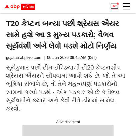
T20 કેપ્ટન બન્યા પછી શ્રેયસ ઐયર
સામે હશે આ 3 મુખ્ય પડકારો; વૈભવ
સૂર્યવંશી અંગે લેવો પડશે મોટો નિર્ણય
gujarati.abplive.com
| 06 Jun 2026 08:45 AM (IST)
સૂર્યકુમાર પછી ટીમ ઈન્ડિયાની ટી20 કેપ્ટનશીપ
શ્રેયસ ઐયરને સોંપવામાં આવી શકે છે. જો તે આ
ભૂમિકા સંભાળે છે, તો તેને મહત્વપૂર્ણ પડકારોનો
સામનો કરવો પડશે - એક પડકાર એ છે કે વૈભવ
સૂર્યવંશીને ક્યારે અને કેવી રીતે ટીમમાં સામેલ
કરવો.
Advertisement