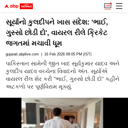
સૂર્યાનો કુલદીપને ખાસ સંદેશ: 'ભાઈ,
ગુસ્સો છોડી દો', વાયરલ રીલે ક્રિકેટ
જગતમાં મચાવી ધૂમ
gujarati.abplive.com
| 16 Feb 2026 09:05 PM (IST)
પાકિસ્તાન સામેની જીત બાદ સૂર્યકુમાર યાદવ અને
કુલદીપ યાદવ વચ્ચેના વિવાદનો અંત. સૂર્યાએ
વાયરલ રીલ શેર કરી "ભાઈ, ગુસ્સો છોડી દો" કહીને
અટકળો પર પૂર્ણવિરામ મૂક્યું.