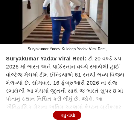
Suryakumar Yadav Kuldeep Yadav Viral Reel,
Suryakumar Yadav Viral Reel:
ટી 20 વર્લ્ડ કપ
2026 માં ભારત અને પાકિસ્તાન વચ્ચે રમાયેલી હાઈ
વોલ્ટેજ મેચમાં ટીમ ઈન્ડિયાએ 61 રનથી ભવ્ય વિજય
મેળવ્યો છે. સોમવાર, 16 ફેબ્રુઆરી 2026 ના રોજ
રમાયેલી આ મેચમાં જીતની સાથે જ ભારતે સુપર 8 માં
પોતાનું સ્થાન નિશ્ચિત કરી લીધું છે. જોકે, આ
ઐતિહાસિક મેચના અંતિમ ચરણમાં કેપ્ટન સૂર્યકુમાર
યાદવ અને ચાઈનામેન બોલર કુલદીપ યાદવ વચ્ચે
વધુ વાંચો
મેદાન પર ઉગ્ર બોલાચાલી થતા ચાહકો ચિંતામાં મુકાયા
હતા. આ વિવાદ કુલદીપ દ્વારા છોડવામાં આવેલા એક