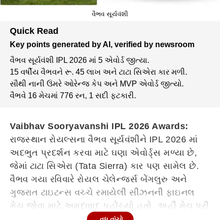
વૈભવ સૂર્યવંશી
Quick Read
Key points generated by AI, verified by newsroom
વૈભવ સૂર્યવંશી IPL 2026 માં 5 એવોર્ડ જીત્યા.
15 વર્ષીય વૈભવને રૂ. 45 લાખ અને ટાટા સિએરા કાર મળી.
સૌથી નાની ઉંમરે ઓરેન્જ કેપ અને MVP એવોર્ડ જીત્યો.
વૈભવે 16 મેચમાં 776 રન, 1 સદી ફટકારી.
Vaibhav Sooryavanshi IPL 2026 Awards:
રાજસ્થાન રોયલ્સના વૈભવ સૂર્યવંશીને IPL 2026 માં
અદભુત પ્રદર્શન કરવા માટે ઘણા એવોર્ડ્સ મળ્યા છે,
જેમાં ટાટા સિએરા (Tata Sierra) કાર પણ સામેલ છે.
વૈભવ ગયા રવિવારે રોયલ ચેલેન્જર્સ બેંગલુરુ અને
ગુજરાત ટાઇટન્સ વચ્ચે રમાયેલી સીઝનની ફાઇનલ
મેચ જોવા માટે અમદાવાદ પહોંચ્યો હતો. અહીં મેચ પૂરી
થયા બાદ 15 વર્ષના વૈભવને એક પછી એક એવોર્ડ્સથી
વધુ વાંચો