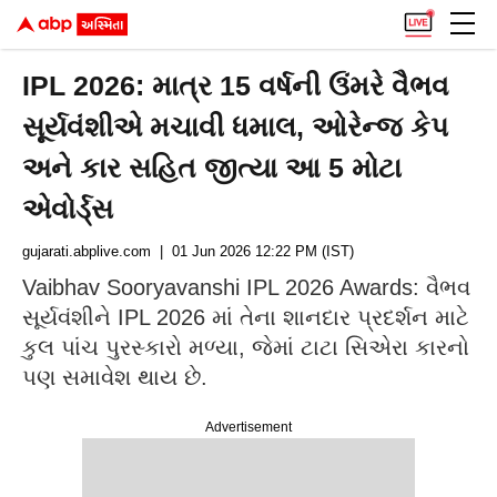
IPL 2026: માત્ર 15 વર્ષની ઉંમરે વૈભવ
સૂર્યવંશીએ મચાવી ધમાલ, ઓરેન્જ કેપ
અને કાર સહિત જીત્યા આ 5 મોટા
એવોર્ડ્સ
gujarati.abplive.com
| 01 Jun 2026 12:22 PM (IST)
Vaibhav Sooryavanshi IPL 2026 Awards: વૈભવ
સૂર્યવંશીને IPL 2026 માં તેના શાનદાર પ્રદર્શન માટે
કુલ પાંચ પુરસ્કારો મળ્યા, જેમાં ટાટા સિએરા કારનો
પણ સમાવેશ થાય છે.
Advertisement