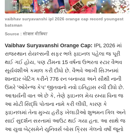
vaibhav suryavanshi ipl 2026 orange cap record youngest
batsman
Source : सोशल मीडिया
Vaibhav Suryavanshi Orange Cap:
IPL 2026 માં
રાજસ્થાન રોયલ્સની સફર ભલે ફાઇનલ પહેલા જ પૂરી
થઈ ગઈ હોય, પણ ટીમના 15 વર્ષના ઉભરતા સ્ટાર વૈભવ
સૂર્યવંશીએ કમાલ કરી દીધો છે. વૈભવે આખી સિઝનમાં
શાનદાર બેટિંગ કરીને 776 રન બનાવ્યા અને સૌથી નાની
ઉંમરે 'ઓરેન્જ કેપ' જીતવાનો નવો ઇતિહાસ રચી દીધો છે.
આશ્ચર્યની વાત એ છે કે, તેણે ફાઇનલ મેચ રમ્યા વિના જ
આ મોટી સિદ્ધિ પોતાના નામે કરી લીધી, કારણ કે
ફાઇનલમાં તેના મુખ્ય હરીફ ખેલાડીઓ શુભમન ગિલ અને
સાઈ સુદર્શન સસ્તામાં આઉટ થઈ ગયા હતા. આ સાથે જ
આ યુવા બેટ્સમેને યુનિવર્સ બોસ ક્રિસ ગેલનો વર્ષો જૂનો