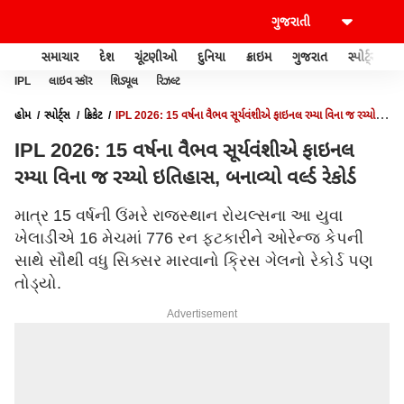
સમાચાર
દેશ
ચૂંટણીઓ
દુનિયા
ક્રાઇમ
ગુજરાત
સ્પોર્ટ્સ
IPL
લાઇવ સ્કૉર
શિડ્યૂલ
રિઝલ્ટ
હોમ
સ્પોર્ટ્સ
ક્રિકેટ
IPL 2026: 15 વર્ષના વૈભવ સૂર્યવંશીએ ફાઇનલ રમ્યા વિના જ રચ્યો
ઇતિહાસ, બનાવ્યો વર્લ્ડ રેકોર્ડ
IPL 2026: 15 વર્ષના વૈભવ સૂર્યવંશીએ ફાઇનલ
રમ્યા વિના જ રચ્યો ઇતિહાસ, બનાવ્યો વર્લ્ડ રેકોર્ડ
માત્ર 15 વર્ષની ઉંમરે રાજસ્થાન રોયલ્સના આ યુવા
ખેલાડીએ 16 મેચમાં 776 રન ફટકારીને ઓરેન્જ કેપની
સાથે સૌથી વધુ સિક્સર મારવાનો ક્રિસ ગેલનો રેકોર્ડ પણ
તોડ્યો.
Advertisement