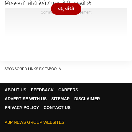
સિક્સરનો મોટો રેકોર્ડ પણ તોડી નાખ્યો છે.
વધુ વાંચો
Continues below advertisement
SPONSORED LINKS BY TABOOLA
ABOUT US
FEEDBACK
CAREERS
ADVERTISE WITH US
SITEMAP
DISCLAIMER
PRIVACY POLICY
CONTACT US
ABP NEWS GROUP WEBSITES