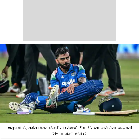
અનુભવી બેટ્સમેન વિરાટ કોહલીની ઈજાએ ટીમ ઈન્ડિયા અને તેના ચાહકોની
ચિંતામાં વધારો કર્યો છે.