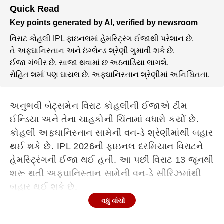
Quick Read
Key points generated by AI, verified by newsroom
વિરાટ કોહલી IPL ફાઇનલમાં હેમસ્ટ્રિંગ ઈજાથી પરેશાન છે.
તે અફઘાનિસ્તાન અને ઇંગ્લેન્ડ શ્રેણી ગુમાવી શકે છે.
ઈજા ગંભીર છે, સાજા થવામાં છ અઠવાડિયા લાગશે.
રોહિત શર્મા પણ ઘાયલ છે, અફઘાનિસ્તાન શ્રેણીમાં અનિશ્ચિતતા.
અનુભવી બેટ્સમેન વિરાટ કોહલીની ઈજાએ ટીમ
ઈન્ડિયા અને તેના ચાહકોની ચિંતામાં વધારો કર્યો છે.
કોહલી અફઘાનિસ્તાન સામેની વન-ડે શ્રેણીમાંથી બહાર
થઈ શકે છે. IPL 2026ની ફાઇનલ દરમિયાન વિરાટને
હેમસ્ટ્રિંગની ઈજા થઈ હતી. આ પછી વિરાટ 13 જૂનથી
શરૂ થતી અફઘાનિસ્તાન સામેની વન-ડે સીરિઝમાંથી
બહાર થઈ શકે છે.
વધુ વાંચો
Continues below advertisement