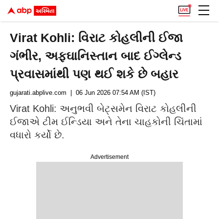
Virat Kohli: વિરાટ કોહલીની ઈજા
ગંભીર, અફઘાનિસ્તાન બાદ ઈગ્લેન્ડ
પ્રવાસમાંથી પણ થઈ શકે છે બહાર
gujarati.abplive.com
| 06 Jun 2026 07:54 AM (IST)
Virat Kohli: અનુભવી બેટ્સમેન વિરાટ કોહલીની
ઈજાએ ટીમ ઈન્ડિયા અને તેના ચાહકોની ચિંતામાં
વધારો કર્યો છે.
Advertisement