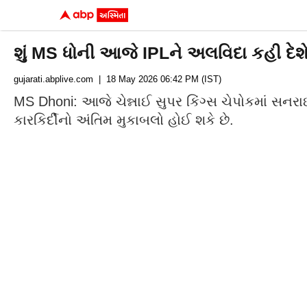
શું MS ધોની આજે IPLને અલવિદા કહી દેશ
gujarati.abplive.com
| 18 May 2026 06:42 PM (IST)
MS Dhoni: આજે ચેન્નાઈ સુપર કિંગ્સ ચેપોકમાં સનરા
કારકિર્દીનો અંતિમ મુકાબલો હોઈ શકે છે.