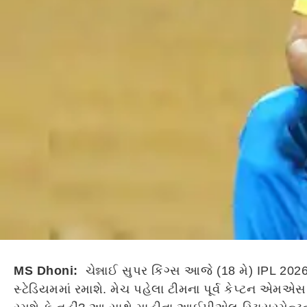
MS Dhoni:
ચેન્નાઈ સુપર કિંગ્સ આજે (18 મે) IPL 20
સ્ટેડિયમમાં રમાશે. મેચ પહેલા ટીમના પૂર્વ કેપ્ટન એમ