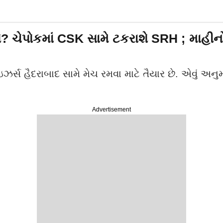
ે? ચેપોકમાં CSK સામે ટકરાશે SRH ; માહીન
ઇઝર્સ હૈદરાબાદ સામે મેચ રમવા માટે તૈયાર છે. એવું 
Advertisement