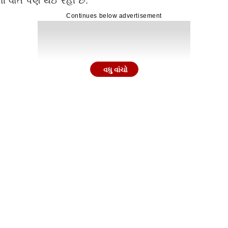
ની વાત પણ થઈ રહી છે.
Continues below advertisement
વધુ વાંચો