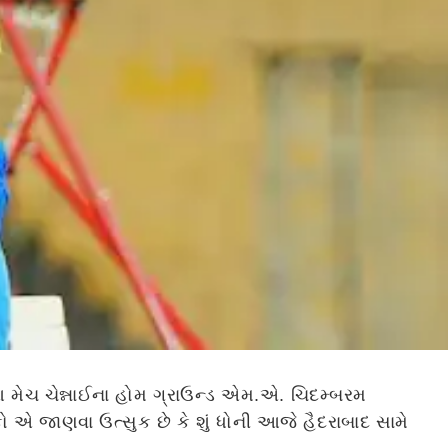
 આ મેચ ચેન્નાઈના હોમ ગ્રાઉન્ડ એમ.એ. ચિદમ્બરમ
ો એ જાણવા ઉત્સુક છે કે શું ધોની આજે હૈદરાબાદ સામે