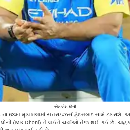
એમએસ ધોની
26 ના 63મા મુકાબલામાં સનરાઇઝર્સ હૈદરાબાદ સામે ટકરાશે.
એસ ધોની (MS Dhoni) ને લઈને ચર્ચાઓ તેજ થઈ ગઈ છે. ચાહક