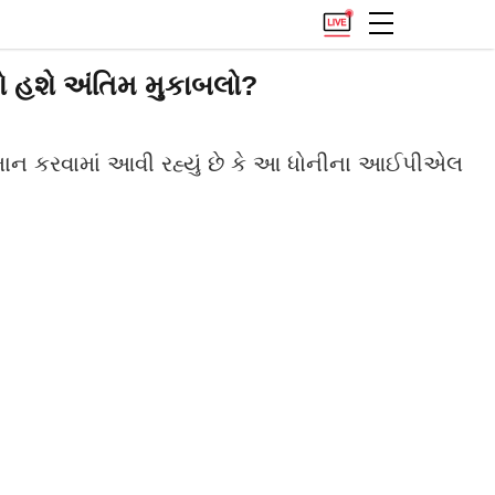
ો હશે અંતિમ મુકાબલો?
અનુમાન કરવામાં આવી રહ્યું છે કે આ ધોનીના આઈપીએલ