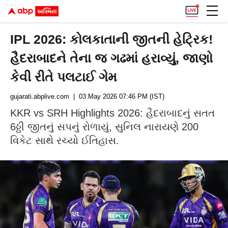
IPL 2026: કોલકાતાની જીતની હેટ્રિક!
હૈદરાબાદને તેના જ ગઢમાં હરાવ્યું, જાણો
કેવી રીતે પલટાઈ ગેમ
gujarati.abplive.com
| 03 May 2026 07:46 PM (IST)
KKR vs SRH Highlights 2026: હૈદરાબાદનું સતત
6ઠ્ઠી જીતનું સપનું રોળાયું, સુનિલ નારાયણે 200
વિકેટ સાથે રચ્યો ઈતિહાસ.