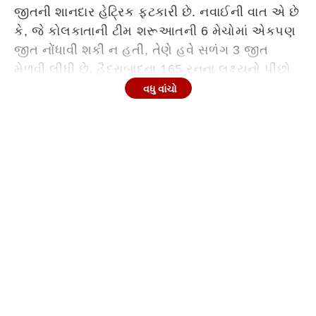
જીતની શાનદાર હેટ્રિક ફટકારી છે. નવાઈની વાત એ છે
કે, જે કોલકાતાની ટીમ શરૂઆતની 6 મેચોમાં એકપણ
જીત નોંધાવી શકી ન હતી, તેણે હવે સળંગ 3 જીત
મેળવી લીધી છે. હૈદરાબાદના 165 રનના લક્ષ્યનો પીછો
કરતા અંગક્રિશ રઘુવંશી (59 રન) અને કેપ્ટન
વધુ વાંચો
અજિંક્ય રહાણે વચ્ચેની 84 રનની ભાગીદારીએ
કોલકાતાને આસાન જીત અપાવી હતી. આ મેચમાં
સુનિલ નારાયણે 2 વિકેટ ઝડપીને IPL માં પોતાની 200
વિકેટ પૂરી કરીને નવો ઈતિહાસ રચ્યો છે, જ્યારે સળંગ
5 મેચ જીતી ચૂકેલી હૈદરાબાદની ટીમ 6ઠ્ઠી મેચ જીતવામાં
નિષ્ફળ રહી છે.
હૈદરાબાદના બેટિંગ ઓર્ડરનું પતન અને KKR ની
મજબૂત ભાગીદારી