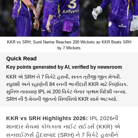
KKR vs SRH, Sunil Narine Reaches 200 Wickets as KKR Beats SRH
by 7 Wickets
Quick Read
Key points generated by AI, verified by newsroom
KKR એ SRH ને 7 વિકેટે હરાવી, સતત ત્રીજી જીત મેળવી.
રઘુવંશી અને રહાણેની 84 રનની ભાગીદારી KKR માટે નિર્ણાયક.
સુનિલ નારાયણ IPL માં 200 વિકેટ લેનાર પ્રથમ વિદેશી બન્યા.
SRH ની 5 મેચની જીતનો સિલસિલો KKR સામે અટક્યો.
KKR vs SRH Highlights 2026:
IPL 2026ની
શાનદાર મેચમાં કોલકાતા નાઈટ રાઈડર્સ (KKR) એ
સનરાઈઝર્સ હૈદરાબાદ (SRH) ને 7 વિકેટે હરાવીને