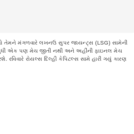
ે તો તેમને મંગળવારે લખનઉ સુપર જાયન્ટ્સ (LSG) સામેની
હજુ સુધી એક પણ મેચ જીતી નથી અને અહીંની ફાઇનલ મેચ
. રવિવારે રોયલ્સ દિલ્હી કેપિટલ્સ સામે હારી ગયું કારણ