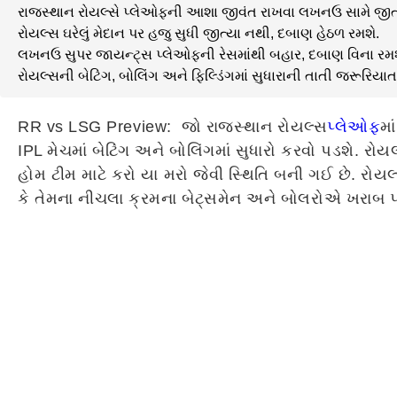
રાજસ્થાન રોયલ્સે પ્લેઓફની આશા જીવંત રાખવા લખનઉ સામે જીતવ
રોયલ્સ ઘરેલું મેદાન પર હજુ સુધી જીત્યા નથી, દબાણ હેઠળ રમશે.
લખનઉ સુપર જાયન્ટ્સ પ્લેઓફની રેસમાંથી બહાર, દબાણ વિના રમશ
રોયલ્સની બેટિંગ, બોલિંગ અને ફિલ્ડિંગમાં સુધારાની તાતી જરૂરિયાત
RR vs LSG Preview: જો રાજસ્થાન રોયલ્સ
પ્લેઓફ
મા
IPL મેચમાં બેટિંગ અને બોલિંગમાં સુધારો કરવો પડશે.
હોમ ટીમ માટે કરો યા મરો જેવી સ્થિતિ બની ગઈ છે. રોયલ
કે તેમના નીચલા ક્રમના બેટ્સમેન અને બોલરોએ ખરાબ પ્રદર