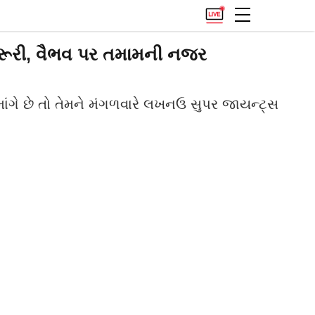
જરૂરી, વૈભવ પર તમામની નજર
ંગે છે તો તેમને મંગળવારે લખનઉ સુપર જાયન્ટ્સ