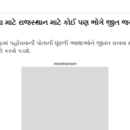
 માટે રાજસ્થાન માટે કોઈ પણ ભોગે જીત 
ાં પહોંચવાની પોતાની ધૂંધળી આશાઓને જીવંત રાખવા મા
રો કરવો પડશે.
Advertisement