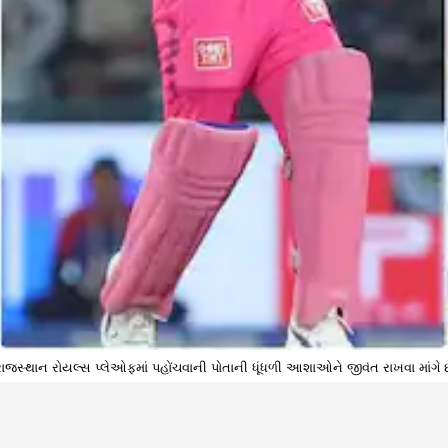
રાજસ્થાન રોયલ્સ પ્લેઓફમાં પહોંચવાની પોતાની ધૂંધળી આશાઓને જીવંત રાખવા માંગે છ