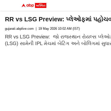
RR vs LSG Preview: પ્લેઓફમાં પહોચવા
gujarati.abplive.com
| 19 May 2026 10:02 AM (IST)
RR vs LSG Preview: જો રાજસ્થાન રોયલ્સ પ્લેઓફમ
(LSG) સામેની IPL મેચમાં બેટિંગ અને બોલિંગમાં સુધા