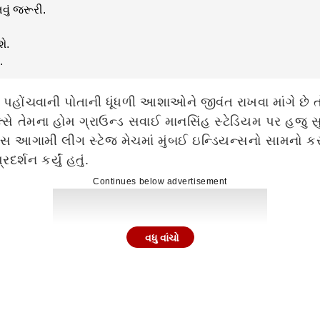
ું જરૂરી.
ે.
.
ં પહોંચવાની પોતાની ધૂંધળી આશાઓને જીવંત રાખવા માંગે છ
 રોયલ્સે તેમના હોમ ગ્રાઉન્ડ સવાઈ માનસિંહ સ્ટેડિયમ પર 
્સ આગામી લીગ સ્ટેજ મેચમાં મુંબઈ ઇન્ડિયન્સનો સામનો કરશે
્શન કર્યું હતું.
Continues below advertisement
વધુ વાંચો