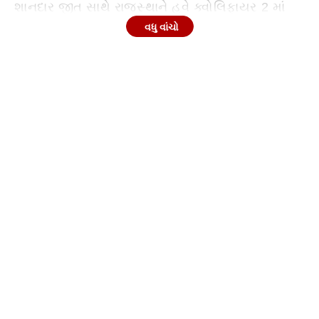
શાનદાર જીત સાથે રાજસ્થાને હવે ક્વોલિફાયર 2 માં
એન્ટ્રી કરી લીધી છે, જ્યાં 29 મેના રોજ તેનો સામનો
વધુ વાંચો
ગુજરાત ટાઇટન્સ સામે થશે. જ્યારે હૈદરાબાદની સફર
આ હાર સાથે જ પૂરી થઈ ગઈ છે.
Continues below advertisement
પ્લેઓફના ઈતિહાસનો બીજો સૌથી મોટો સ્કોર