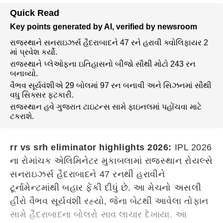
Quick Read
Key points generated by AI, verified by newsroom
રાજસ્થાને સનરાઇઝર્સ હૈદરાબાદને 47 રને હરાવી ક્વોલિફાયર 2
માં પ્રવેશ કર્યો.
રાજસ્થાને પ્લેઓફના ઇતિહાસનો બીજો સૌથી મોટો 243 રન
બનાવ્યો.
વૈભવ સૂર્યવંશીએ 29 બોલમાં 97 રન બનાવી અને સિઝનમાં સૌથી
વધુ સિક્સર ફટકારી.
રાજસ્થાન હવે ગુજરાત ટાઇટન્સ સામે ફાઇનલમાં પહોંચવા માટે
ટકરાશે.
rr vs srh eliminator highlights 2026:
IPL 2026
ના રોમાંચક એલિમિનેટર મુકાબલામાં રાજસ્થાન રોયલ્સે
સનરાઇઝર્સ હૈદરાબાદને 47 રનથી હરાવીને
ટૂર્નામેન્ટમાંથી બહાર ફેંકી દીધું છે. આ મેચનો અસલી
હીરો વૈભવ સૂર્યવંશી રહ્યો, જેના બેટથી આવેલા તોફાન
સામે હૈદરાબાદના બોલરો સાવ લાચાર દેખાયા. આ