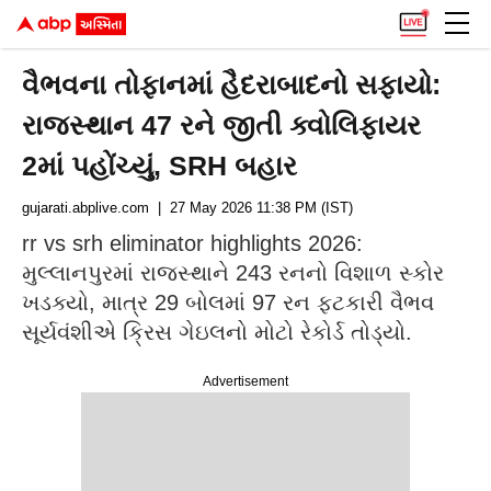
વૈભવના તોફાનમાં હૈદરાબાદનો સફાયો:
રાજસ્થાન 47 રને જીતી ક્વોલિફાયર
2માં પહોંચ્યું, SRH બહાર
gujarati.abplive.com
| 27 May 2026 11:38 PM (IST)
rr vs srh eliminator highlights 2026:
મુલ્લાનપુરમાં રાજસ્થાને 243 રનનો વિશાળ સ્કોર
ખડક્યો, માત્ર 29 બોલમાં 97 રન ફટકારી વૈભવ
સૂર્યવંશીએ ક્રિસ ગેઇલનો મોટો રેકોર્ડ તોડ્યો.
Advertisement