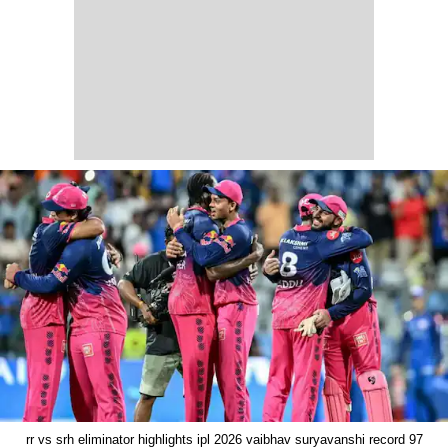
rr vs srh eliminator highlights ipl 2026 vaibhav suryavanshi record 97