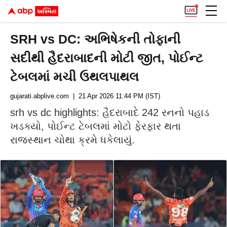
SRH vs DC: અભિષેકની તોફાની
સદીથી હૈદરાબાદની મોટી જીત, પોઈન્ટ
ટેબલમાં મચી ઉથલપાથલ
gujarati.abplive.com
| 21 Apr 2026 11:44 PM (IST)
srh vs dc highlights: હૈદરાબાદે 242 રનનો પહાડ
ખડક્યો, પોઈન્ટ ટેબલમાં મોટો ફેરફાર થતા
રાજસ્થાન ચોથા ક્રમે ધકેલાયું.