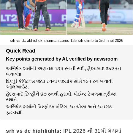
srh vs dc abhishek sharma scores 135 srh climb to 3rd in ipl 2026
Quick Read
Key points generated by AI, verified by newsroom
અભિષેક શર્માની અણનમ ૧૩૫ રનની સદી, હૈદરાબાદ ૨૪૨ રન
બનાવ્યા.
દિલ્હી કેપિટલ્સ ૨૪૩ રનના લક્ષ્યાંક સામે ૧૯૫ રન બનાવી
ઓલઆઉટ.
હૈદરાબાદે દિલ્હીને ૪૭ રનથી હરાવી, પોઈન્ટ ટેબલમાં ત્રીજા
સ્થાને.
અભિષેક શર્માની વિસ્ફોટક બેટિંગ, ૧૦ ચોક્કા અને ૧૦ છક્કા
ફટકાર્યા.
srh vs dc highlights:
IPL 2026 ની 31મી મેચમાં