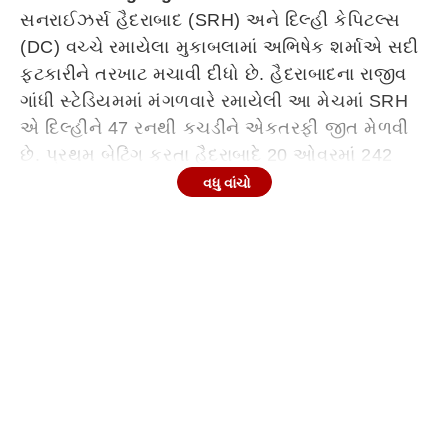
સનરાઈઝર્સ હૈદરાબાદ (SRH) અને દિલ્હી કેપિટલ્સ
(DC) વચ્ચે રમાયેલા મુકાબલામાં અભિષેક શર્માએ સદી
ફટકારીને તરખાટ મચાવી દીધો છે. હૈદરાબાદના રાજીવ
ગાંધી સ્ટેડિયમમાં મંગળવારે રમાયેલી આ મેચમાં SRH
એ દિલ્હીને 47 રનથી કચડીને એકતરફી જીત મેળવી
છે. પ્રથમ બેટિંગ કરતા હૈદરાબાદે 20 ઓવરમાં 242
રનનો વિશાળ સ્કોર ઊભો કર્યો હતો, જેના જવાબમાં
વધુ વાંચો
દિલ્હીની ટીમ માત્ર 195 રન જ બનાવી શકી હતી. 68
બોલમાં અણનમ 135 રન બનાવનાર અભિષેક શર્મા આ
ભવ્ય જીતનો હીરો રહ્યો હતો. આ શાનદાર જીત સાથે
જ IPL ના પોઈન્ટ ટેબલમાં પણ મોટો ઉલટફેર જોવા
મળ્યો છે.