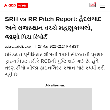
SRH vs RR Pitch Report: હૈદરાબાદ
અને રાજસ્થાન વચ્ચે મહામુકાબલો,
જાણો પિચ રિપોર્ટ
gujarati.abplive.com
| 27 May 2026 02:24 PM (IST)
ઇન્ડિયન પ્રીમિયર લીગની 19મી સીઝનની પ્રથમ
ફાઇનલિસ્ટ તરીકે RCBની પુષ્ટિ થઈ ગઈ છે. હવે
ત્રણ ટીમો બીજા ફાઇનલિસ્ટ સ્થાન માટે સ્પર્ધા કરી
રહી છે.
Advertisement