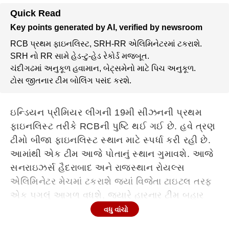
Quick Read
Key points generated by AI, verified by newsroom
RCB પ્રથમ ફાઇનલિસ્ટ, SRH-RR એલિમિનેટરમાં ટકરાશે.
SRH નો RR સામે હેડ-ટુ-હેડ રેકોર્ડ મજબૂત.
ચંદીગઢમાં અનુકૂળ હવામાન, બેટ્સમેનો માટે પિચ અનુકૂળ.
ટોસ જીતનાર ટીમ બોલિંગ પસંદ કરશે.
ઇન્ડિયન પ્રીમિયર લીગની 19મી સીઝનની પ્રથમ
ફાઇનલિસ્ટ તરીકે RCBની પુષ્ટિ થઈ ગઈ છે. હવે ત્રણ
ટીમો બીજા ફાઇનલિસ્ટ સ્થાન માટે સ્પર્ધા કરી રહી છે.
આમાંથી એક ટીમ આજે પોતાનું સ્થાન ગુમાવશે. આજે
સનરાઇઝર્સ હૈદરાબાદ અને રાજસ્થાન રોયલ્સ
એલિમિનેટર મેચમાં ટકરાશે જ્યાં વિજેતા ટાઇટલ તરફ
એક પગલું આગળ વધશે, જ્યારે હારનાર ટીમ બહાર
થઈ જશે. આ મેચમાં પિચ મહત્વનો ભાગ ભજવશે.
વધુ વાંચો
Continues below advertisement