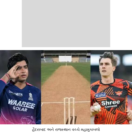
હૈદરાબાદ અને રાજસ્થાન વચ્ચે મહામુકાબલો