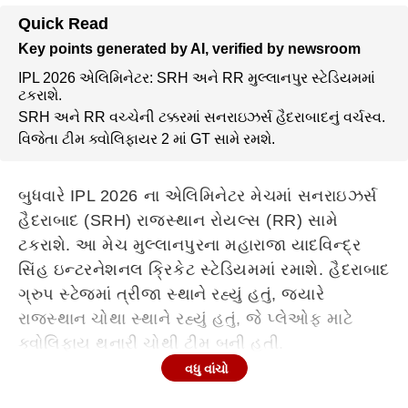
Quick Read
Key points generated by AI, verified by newsroom
IPL 2026 એલિમિનેટર: SRH અને RR મુલ્લાનપુર સ્ટેડિયમમાં
ટકરાશે.
SRH અને RR વચ્ચેની ટક્કરમાં સનરાઇઝર્સ હૈદરાબાદનું વર્ચસ્વ.
વિજેતા ટીમ ક્વોલિફાયર 2 માં GT સામે રમશે.
બુધવારે IPL 2026 ના એલિમિનેટર મેચમાં સનરાઇઝર્સ
હૈદરાબાદ (SRH) રાજસ્થાન રોયલ્સ (RR) સામે
ટકરાશે. આ મેચ મુલ્લાનપુરના મહારાજા યાદવિન્દ્ર
સિંહ ઇન્ટરનેશનલ ક્રિકેટ સ્ટેડિયમમાં રમાશે. હૈદરાબાદ
ગ્રુપ સ્ટેજમાં ત્રીજા સ્થાને રહ્યું હતું, જ્યારે
રાજસ્થાન ચોથા સ્થાને રહ્યું હતું, જે પ્લેઓફ માટે
ક્વોલિફાય થનારી ચોથી ટીમ બની હતી.
વધુ વાંચો
Continues below advertisement