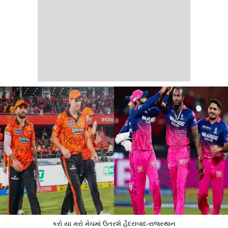
કરો યા મરો મેચમાં ઉતરશે હૈદરાબાદ-રાજસ્થાન