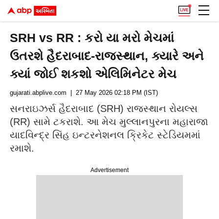
SRH vs RR : કરો યા મરો મેચમાં
ઉતરશે હૈદરાબાદ-રાજસ્થાન, ક્યારે અને
ક્યાં જોઈ શકશો એલિમિનેટર મેચ
gujarati.abplive.com
| 27 May 2026 02:18 PM (IST)
સનરાઇઝર્સ હૈદરાબાદ (SRH) રાજસ્થાન રોયલ્સ
(RR) સામે ટકરાશે. આ મેચ મુલ્લાનપુરના મહારાજા
યાદવિન્દ્ર સિંહ ઇન્ટરનેશનલ ક્રિકેટ સ્ટેડિયમમાં
રમાશે.
Advertisement