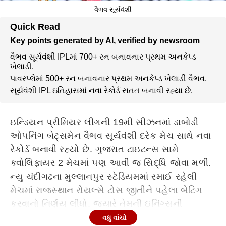
વૈભવ સૂર્યવંશી
Quick Read
Key points generated by AI, verified by newsroom
વૈભવ સૂર્યવંશી IPLમાં 700+ રન બનાવનાર પ્રથમ અનકેપ્ડ
ખેલાડી.
પાવરપ્લેમાં 500+ રન બનાવનાર પ્રથમ અનકેપ્ડ ખેલાડી વૈભવ.
સૂર્યવંશી IPL ઇતિહાસમાં નવા રેકોર્ડ સતત બનાવી રહ્યા છે.
ઇન્ડિયન પ્રીમિયર લીગની 19મી સીઝનમાં ડાબોડી
ઓપનિંગ બેટ્સમેન વૈભવ સૂર્યવંશી દરેક મેચ સાથે નવા
રેકોર્ડ બનાવી રહ્યો છે. ગુજરાત ટાઇટન્સ સામે
ક્વોલિફાયર 2 મેચમાં પણ આવી જ સિદ્ધિ જોવા મળી.
ન્યુ ચંદીગઢના મુલ્લાનપુર સ્ટેડિયમમાં રમાઈ રહેલી
મેચમાં રાજસ્થાન રોયલ્સે ટોસ જીતીને પહેલા બેટિંગ
કરવાનો નિર્ણય લીધો. જ્યારે તેમની ઇનિંગ્સની
શરૂઆત સારી ન હતી, ત્યારે વૈભવ સૂર્યવંશીએ એક
વધુ વાંચો