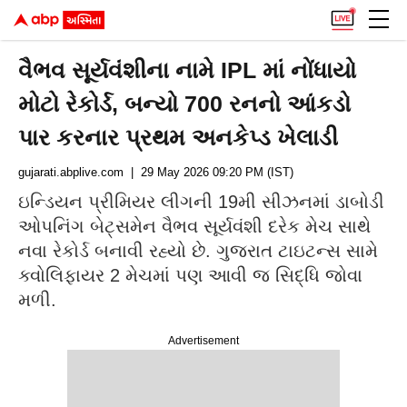
વૈભવ સૂર્યવંશીના નામે IPL માં નોંધાયો
મોટો રેકોર્ડ, બન્યો 700 રનનો આંકડો
પાર કરનાર પ્રથમ અનકેપ્ડ ખેલાડી
gujarati.abplive.com
| 29 May 2026 09:20 PM (IST)
ઇન્ડિયન પ્રીમિયર લીગની 19મી સીઝનમાં ડાબોડી
ઓપનિંગ બેટ્સમેન વૈભવ સૂર્યવંશી દરેક મેચ સાથે
નવા રેકોર્ડ બનાવી રહ્યો છે. ગુજરાત ટાઇટન્સ સામે
ક્વોલિફાયર 2 મેચમાં પણ આવી જ સિદ્ધિ જોવા
મળી.
Advertisement