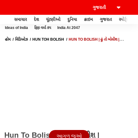
સમાચાર
દેશ
ચૂંટણીઓ
દુનિયા
ક્રાઇમ
ગુજરાત
સ્પોર્ટ્સ
Ideas of India
ફિફા વર્લ્ડ કપ
India At 2047
હોમ
વિડિઓઝ
HUN TOH BOLISH
HUN TO BOLISH | હું તો બોલીશ |
અધિકારીઓના ભ્રષ્ટાચાર પર બુલડોઝર ક્યારે?
Hun To Bolish | હું તો બોલીશ |
આગળ જુઓ