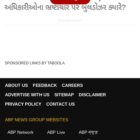
અધિકારીઓના ભ્રષ્ટાચાર પર બુલડોઝર ક્યારે?
Advertisement
SPONSORED LINKS BY TABOOLA
ABOUT US
FEEDBACK
CAREERS
ADVERTISE WITH US
SITEMAP
DISCLAIMER
PRIVACY POLICY
CONTACT US
Written By :
gujarati.abplive.com
ABP NEWS GROUP WEBSITES
08 May 2026 10:26 PM (IST)
રાજ્યમાં પ્રથમ વખત ભ્રષ્ટાચારની કેનાલ પર દાદાનું બુલડોઝર
ABP Network
ABP Live
ABP न्यूज़
ચાલ્યું. abp અસ્મિતાના હું તો બોલીશ કાર્યક...
see more