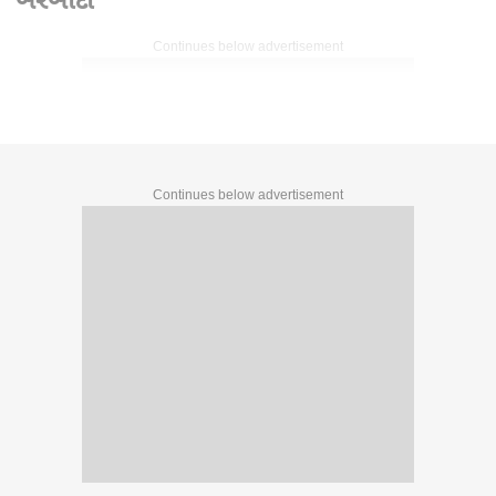
Continues below advertisement
Continues below advertisement
Written By :
abp asmita
02 Jun 2026 10:28 PM (IST)
હવામાન વિભાગની આગાહી પ્રમાણે સમગ્ર રાજ્યના વાતાવરણમાં
ગઈકાલે પલટો આવ્યો સૂસવાટા સાથે તેજ સાંધી જેવો પવન ફૂંકાયો.
વરસાદ ખાબક્યો. ચોમાસા પહેલા ખાબકેલી બરબાદીથી અનેક