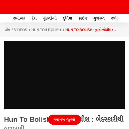
સમાચાર
દેશ
ચૂંટણીઓ
દુનિયા
ક્રાઇમ
ગુજરાત
સ્પોર્ટ્સ
હોમ
VIDEOS
HUN TOH BOLISH
HUN TO BOLISH : હું તો બોલીશ :
બેદરકારીથી બરબાદી
Hun To Bolish : હું તો બોલીશ : બેદરકારીથી
આગળ જુઓ
બરબાદી