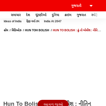
સમાચાર
દેશ
ચૂંટણીઓ
દુનિયા
ક્રાઇમ
ગુજરાત
સ્પોર્ટ્સ
Ideas of India
ફિફા વર્લ્ડ કપ
India At 2047
હોમ
વિડિઓઝ
HUN TOH BOLISH
HUN TO BOLISH : હું તો બોલીશ : નીતિન
પટેલને કોણ બોલ્યુ અપશબ્દ?
Hun To Bolish : હું તો બોલીશ : નીતિન
આગળ જુઓ