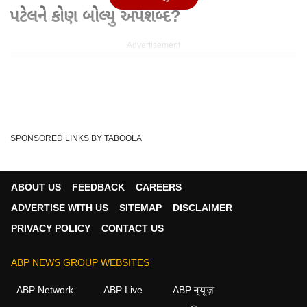
પટેલને કોણ બોલ્યુ અપશબ્દ?
Advertisement
SPONSORED LINKS BY TABOOLA
ABOUT US
FEEDBACK
CAREERS
ADVERTISE WITH US
SITEMAP
DISCLAIMER
PRIVACY POLICY
CONTACT US
Written By :
abp asmita
ABP NEWS GROUP WEBSITES
22 May 2026 10:38 PM (IST)
પૂર્વ નાયબ મુખ્યમંત્રી નીતિનભાઈ પટેલ વિષે મહેસાણાના કોર્પોરેટરે
ABP Network
ABP Live
ABP न्यूज़
અભદ્ર ભાષાનો ઉપયોગ કર્યાનો આરોપ લાગ...
see more