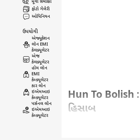
મૂવી સમીક્ષા
ફોટો ગેલેરી
ઓપિનિયન
ઉપયોગી
એજ્યૂકેશન
લૉન EMI
કેલક્યૂલેટર
એજ
કેલક્યૂલેટર
હૉમ લૉન
EMI
કેલ્ક્યૂલેટર
કાર લૉન
Hun To Bolish : હ
ઇએમઆઇ
કેલ્ક્યૂલેટર
પર્સનલ લૉન
હિસાબ
ઇએમઆઇ
કેલ્ક્યૂલેટર
Written By :
હરેશ કણઝરીયા
| 20 May 2026 