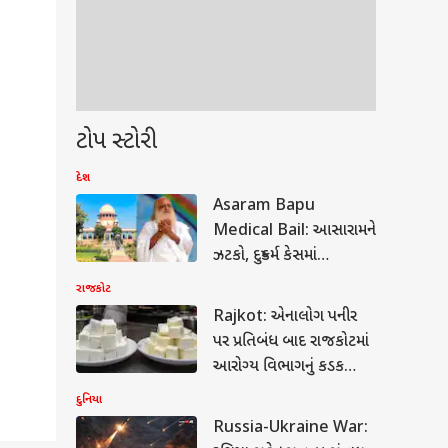
ટોપ સ્ટોરી
દેશ
Asaram Bapu
Medical Bail: આસારામને
ઝટકો, દુષ્કર્મ કેસમાં
વચ્ચગાળાના જામીન
રાજકોટ
આપવાનો સુપ્રીમ કોર્ટનો
Rajkot: એનાલોગ પનીર
ઇન્કાર
પર પ્રતિબંધ બાદ રાજકોટમાં
આરોગ્ય વિભાગનું કડક
ચેકિંગ, 3 ડેરી પેઢીઓ કરાઈ
દુનિયા
સીલ
Russia-Ukraine War: