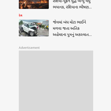
રશિયા-યૂક્રેન યુદ્ધ બન્યું વધુ
ા
ભયાનક, રશિયાના ભીષણ
ગ-અલગ
મિસાઈલ હુમલામાં 21
દેશ
લોકોના મોત, મચ્યો હાહાકાર
જેલમાં બંધ મોટા ભાઈને
મળવા જતા અતિક
અહેમદના પુત્રનું અકસ્માતમાં
મોત, કાર ડિવાઈડર સાથે
અથડાઈ
Advertisement
 દર્દ