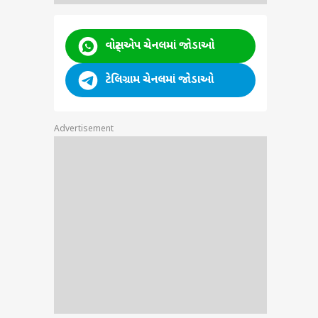
કોણ ?
વોટ્સએપ ચેનલમાં જોડાઓ
ા ?
ટેલિગ્રામ ચેનલમાં જોડાઓ
Advertisement