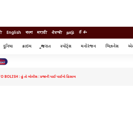
दी
English
বাংলা
मराठी
ਪੰਜਾਬੀ
நாடு
దేశం
દુનિયા
ક્રાઇમ
ગુજરાત
સ્પોર્ટ્સ
મનોરંજન
બિઝનેસ
એસ્
સ્ટાઇલ
એસ્ટ્રો
સ્પોર્ટ્સ
્ય
ધર્મ-જ્યોતિષ
ક્રિકેટ
ા
આઈપીએલ
ખેતીવાડી
 BOLISH : હું તો બોલીશ : પ્રજાની પાઈ પાઈનો હિસાબ