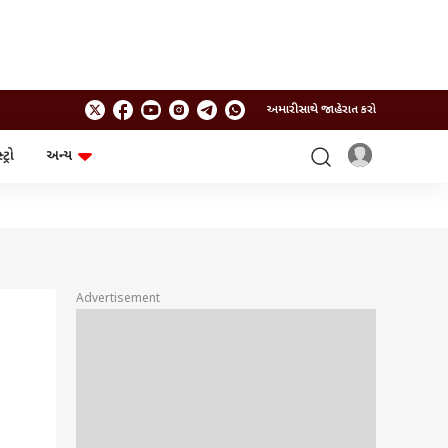
અમારી સાથે જાહેરાત કરો
ટ્રો
અન્ય
ટેકનોલોજી
ચૂંટણી
ગેજેટ
ઓટો
બજેટ
Advertisement