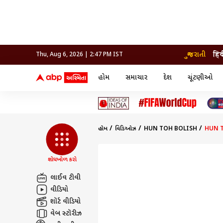
ગુજરાતી
हिं
Thu, Aug 6, 2026 | 2:47 PM IST
હોમ
સમાચાર
દેશ
ચૂંટણીઓ
સમાચાર
મનોરંજન
લાઇફ
દેશ
બોલિવૂડ
આરોગ
દેશ
ક્રિકેટ
બોલિવૂડ
ધર્મ-જ્યોતિષ
દુનિયા
આઈપીએલ
ટેલીવિઝન
રાજકોટ
ટેલીવિઝન
મહિલ
રાજકોટ
સુરત
વડોદરા
હોમ
વિડિઓઝ
HUN TOH BOLISH
HUN TO
વડોદરા
બ્રાન્ડવાયર
જામનગર
જામનગર
અમદાવાદ
સુરત
રાજનીતિ
શોધખોળ કરો
લાઈવ ટીવી
વીડિયો
શૉર્ટ વીડિયો
વેબ સ્ટૉરીઝ