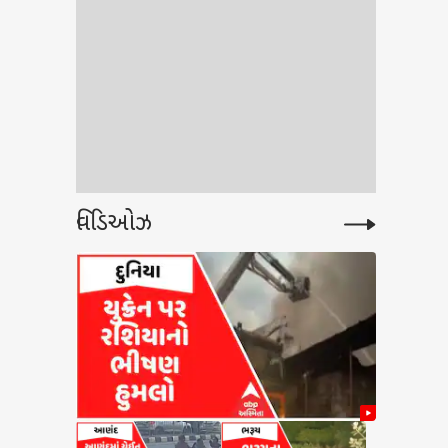
વિડિઓઝ