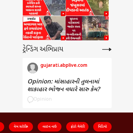
ટ્રેન્ડિંગ અભિપ્રાય
gujarati.abplive.com
Opinion: માંસાહારની તુલનામાં
શાકાહાર ભોજન વધારે સારુ કેમ?
Opinion
વેબ સ્ટૉરીઝ
લાઇવ નાઉ
ફોટો ગેલેરી
વિડિયો