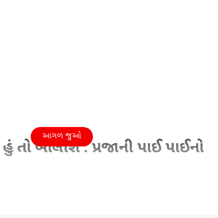
આગળ જુઓ
ું તો બોલીશ : પ્રજાની પાઈ પાઈનો
09:52 PM (IST)