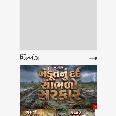
વિડિઓઝ