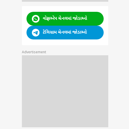
વોટ્સએપ ચેનલમાં જોડાઓ
ટેલિગ્રામ ચેનલમાં જોડાઓ
Advertisement
ા