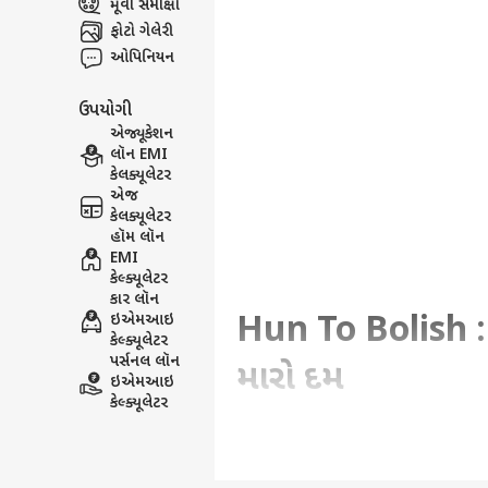
મૂવી સમીક્ષા
ફોટો ગેલેરી
ઓપિનિયન
ઉપયોગી
એજ્યૂકેશન
લૉન EMI
કેલક્યૂલેટર
એજ
કેલક્યૂલેટર
હૉમ લૉન
EMI
કેલ્ક્યૂલેટર
કાર લૉન
Hun To Bolish : 
ઇએમઆઇ
કેલ્ક્યૂલેટર
પર્સનલ લૉન
મારો દમ
ઇએમઆઇ
કેલ્ક્યૂલેટર
Written By :
હરેશ કણઝરીયા
| 26 May 2026 