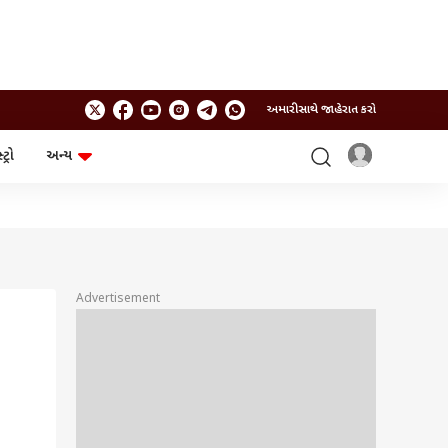
અમારી સાથે જાહેરાત કરો
ટ્રો
અન્ય
ટેકનોલોજી
ચૂંટણી
ગેજેટ
ઓટો
બજેટ
Advertisement