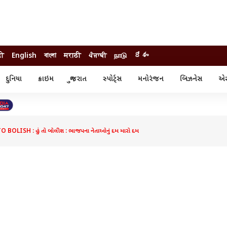
दी
English
বাংলা
मराठी
ਪੰਜਾਬੀ
நாடு
దేశం
દુનિયા
ક્રાઇમ
ગુજરાત
સ્પોર્ટ્સ
મનોરંજન
બિઝનેસ
એસ્
સ્ટાઇલ
એસ્ટ્રો
સ્પોર્ટ્સ
્ય
ધર્મ-જ્યોતિષ
ક્રિકેટ
ા
આઈપીએલ
ખેતીવાડી
 BOLISH : હું તો બોલીશ : ભાજપના નેતાઓનું દમ મારો દમ