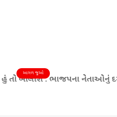
આગળ જુઓ
હું તો બોલીશ : ભાજપના નેતાઓનું 
09:27 PM (IST)