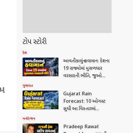
ટોપ સ્ટોરી
દેશ
આવતીકાલનું હવામાનઃ દેશના
19 રાજ્યોમાં મુસળધાર
વરસાદની ભીતિ, જુઓ
IMD નું એલર્ટ
ગુજરાત
દમ
Gujarat Rain
Forecast: 10 ઓગસ્ટ
સુધી આ વિસ્તારમાં
વરસાદની આગાહી, જુઓ
મનોરંજન
હવામાન રિપોર્ટ
Pradeep Rawat