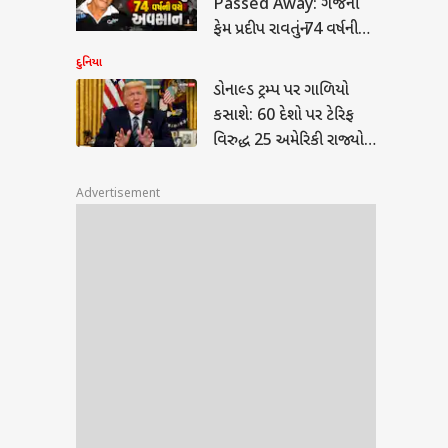
Passed Away: ગજની
ીય
ફેમ પ્રદીપ રાવતનું 74 વર્ષની
છે.
વયે અવસાન, સિનેમા
દુનિયા
જગતમાં શોક
ડોનાલ્ડ ટ્રમ્પ પર ગાળિયો
કસાશે: 60 દેશો પર ટેરિફ
વિરુદ્ધ 25 અમેરિકી રાજ્યો
કોર્ટમાં
Advertisement
કોણ ?
ા ?
સ.ટી.