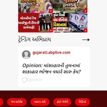
ટ્રેન્ડિંગ અભિપ્રાય
gujarati.abplive.com
Opinion: માંસાહારની તુલનામાં
શાકાહાર ભોજન વધારે સારુ કેમ?
Opinion
વેબ સ્ટૉરીઝ
લાઇવ નાઉ
ફોટો ગેલેરી
વિડિયો