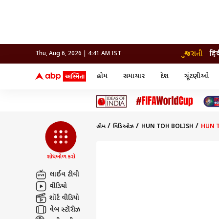
ગુજરાતી
हिं
Thu, Aug 6, 2026 | 4:41 AM IST
હોમ
સમાચાર
દેશ
ચૂંટણીઓ
સમાચાર
મનોરંજન
લાઇફ
દેશ
બોલિવૂડ
આરોગ
દેશ
ક્રિકેટ
બોલિવૂડ
ધર્મ-જ્યોતિષ
દુનિયા
આઈપીએલ
ટેલીવિઝન
રાજકોટ
ટેલીવિઝન
મહિલ
રાજકોટ
સુરત
વડોદરા
હોમ
વિડિઓઝ
HUN TOH BOLISH
HUN TO
વડોદરા
બ્રાન્ડવાયર
જામનગર
જામનગર
અમદાવાદ
સુરત
રાજનીતિ
શોધખોળ કરો
લાઈવ ટીવી
વીડિયો
શૉર્ટ વીડિયો
વેબ સ્ટૉરીઝ