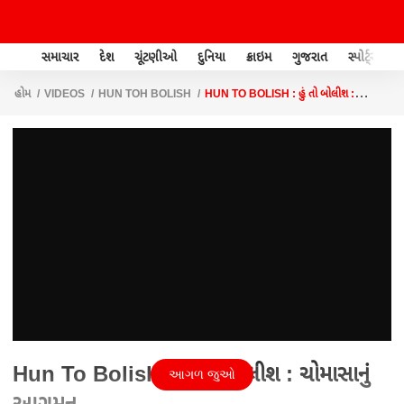
સમાચાર
દેશ
ચૂંટણીઓ
દુનિયા
ક્રાઇમ
ગુજરાત
સ્પોર્ટ્સ
હોમ
VIDEOS
HUN TOH BOLISH
HUN TO BOLISH : હું તો બોલીશ :
ચોમાસાનું આગમન
Hun To Bolish : હું તો બોલીશ : ચોમાસાનું
આગળ જુઓ
આગમન