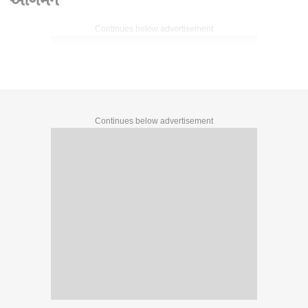
Continues below advertisement
Continues below advertisement
Written By :
હરેશ કણઝરીયા
04 Jun 2026 09:37 PM (IST)
Hun To Bolish : હું તો બોલીશ : ચોમાસાનું આગમન
દેશમાં ચોમાસાના સત્તાવાર આગમન થઈ ચૂક્યું છે.. ચોમાસાએ
કેરલમમાં પ્રવેશ કરી લીધો છે. તેની અસરથી કેરલમ ઉપરાંત