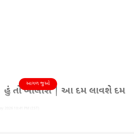
આગળ જુઓ
 હું તો બોલીશ | આ દમ લાવશે દમ
y 2026 10:41 PM (IST)
ે.. તમાકુ સામે જાગૃતિ લાવવા આ દિવસે અનેક પ્રયાસો અને અભિયાનો શર
ને કારણે કેન્સરના આંકડામાં ચિંતાજનક વધારો થયો છે. સૌરાષ્ટ્ર તો મોઢાન