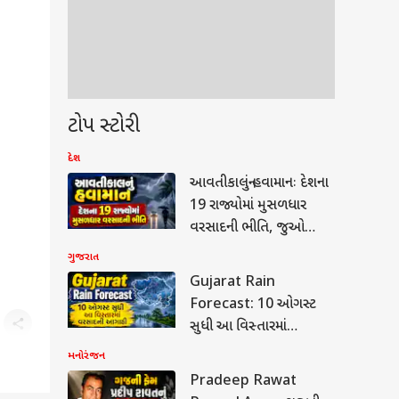
ટોપ સ્ટોરી
દેશ
આવતીકાલનું હવામાનઃ દેશના
19 રાજ્યોમાં મુસળધાર
વરસાદની ભીતિ, જુઓ
IMD નું એલર્ટ
ગુજરાત
Gujarat Rain
Forecast: 10 ઓગસ્ટ
સુધી આ વિસ્તારમાં
વરસાદની આગાહી, જુઓ
મનોરંજન
ૂ
હવામાન રિપોર્ટ
Pradeep Rawat
...