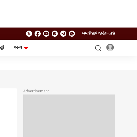
અમારી સાથે જાહેરાત કરો
ટ્રો
અન્ય
ટેકનોલોજી
ચૂંટણી
ગેજેટ
ઓટો
બજેટ
Advertisement