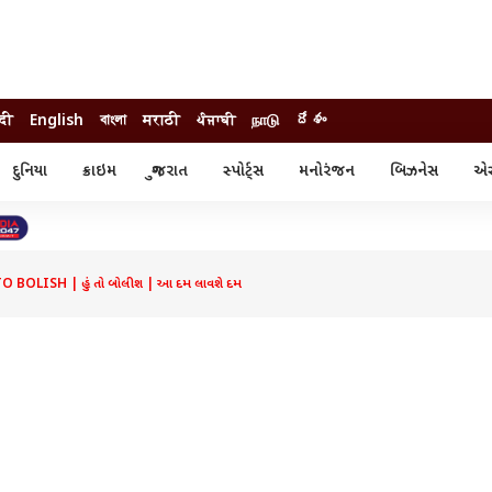
ंदी
English
বাংলা
मराठी
ਪੰਜਾਬੀ
நாடு
దేశం
દુનિયા
ક્રાઇમ
ગુજરાત
સ્પોર્ટ્સ
મનોરંજન
બિઝનેસ
એસ્
સ્ટાઇલ
એસ્ટ્રો
સ્પોર્ટ્સ
્ય
ધર્મ-જ્યોતિષ
ક્રિકેટ
ા
આઈપીએલ
ખેતીવાડી
 BOLISH | હું તો બોલીશ | આ દમ લાવશે દમ