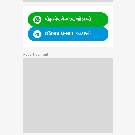
વોટ્સએપ ચેનલમાં જોડાઓ
ટેલિગ્રામ ચેનલમાં જોડાઓ
Advertisement
ા