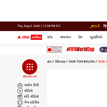
ગુજરાતી
हि
Thu, Aug 6, 2026 | 12:58 PM IST
હોમ
સમાચાર
દેશ
ચૂંટણીઓ
સમાચાર
મનોરંજન
લાઇફ
દેશ
બોલિવૂડ
આરોગ
દેશ
ક્રિકેટ
બોલિવૂડ
ધર્મ-જ્યોતિષ
દુનિયા
આઈપીએલ
ટેલીવિઝન
રાજકોટ
ટેલીવિઝન
મહિલ
રાજકોટ
સુરત
વડોદરા
હોમ
વિડિઓઝ
HUN TOH BOLISH
HUN TO
વડોદરા
બ્રાન્ડવાયર
જામનગર
જામનગર
અમદાવાદ
સુરત
રાજનીતિ
શોધખોળ કરો
લાઈવ ટીવી
વીડિયો
શૉર્ટ વીડિયો
વેબ સ્ટૉરીઝ