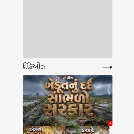
વિડિઓઝ