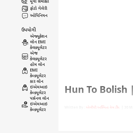
મૂવી સમીક્ષા
ફોટો ગેલેરી
ઓપિનિયન
ઉપયોગી
એજ્યૂકેશન
લૉન EMI
કેલક્યૂલેટર
એજ
કેલક્યૂલેટર
હૉમ લૉન
EMI
કેલ્ક્યૂલેટર
કાર લૉન
Hun To Bolish |
ઇએમઆઇ
કેલ્ક્યૂલેટર
પર્સનલ લૉન
ઇએમઆઇ
Written By :
એબીપી અસ્મિતા વેબ ટીમ
| 30 Ma
કેલ્ક્યૂલેટર
31મી મે વિશ્વ તમાકુ નિષેધ દિવસ છ
કરવામાં આવે ત્યારે ગુજરાતમાં તમાકુ