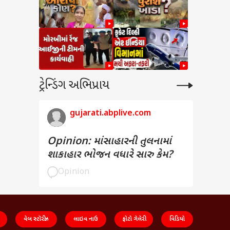
ટ્રેન્ડિંગ અભિપ્રાય
gujarati.abplive.com
Opinion: માંસાહારની તુલનામાં
શાકાહાર ભોજન વધારે સારુ કેમ?
Opinion
વેબ સ્ટૉરીઝ
લાઇવ નાઉ
ફોટો ગેલેરી
વિડિયો