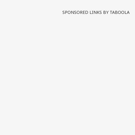
see more
SPONSORED LINKS BY TABOOLA
Tags :
'Hun To Bolish'
Hun Toh Bolish વિ
HUN TOH BOLISH