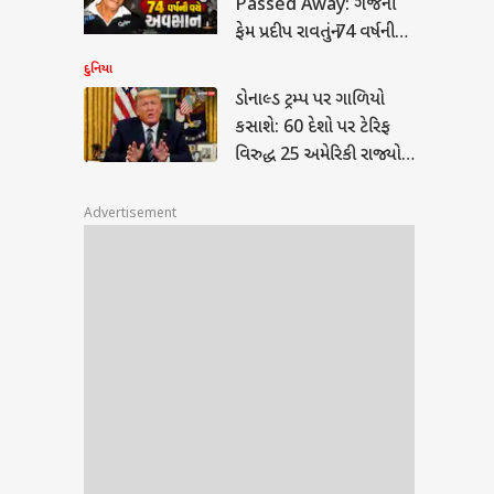
Passed Away: ગજની
ફેમ પ્રદીપ રાવતનું 74 વર્ષની
વયે અવસાન, સિનેમા
દુનિયા
જગતમાં શોક
ડોનાલ્ડ ટ્રમ્પ પર ગાળિયો
કસાશે: 60 દેશો પર ટેરિફ
વિરુદ્ધ 25 અમેરિકી રાજ્યો
કોર્ટમાં
Advertisement
કોણ ?
ા ?
સ.ટી.