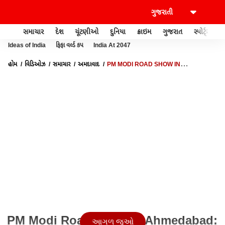
સમાચાર
દેશ
ચૂંટણીઓ
દુનિયા
ક્રાઇમ
ગુજરાત
સ્પોર્ટ્સ
Ideas of India
ફિફા વર્લ્ડ કપ
India At 2047
હોમ
વિડિઓઝ
સમાચાર
અમદાવાદ
PM MODI ROAD SHOW IN
AHMEDABAD: વડાપ્રધાન મોદીનો અમદાવાદમાં ભવ્ય રોડ શો
PM Modi Road Show In Ahmedabad:
આગળ જુઓ