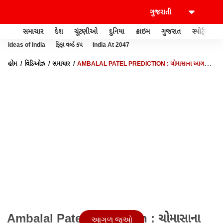
સમાચાર
દેશ
ચૂંટણીઓ
દુનિયા
ક્રાઇમ
ગુજરાત
સ્પોર્ટ્સ
Ideas of India
ફિફા વર્લ્ડ કપ
India At 2047
હોમ
વિડિઓઝ
સમાચાર
AMBALAL PATEL PREDICTION : ચોમાસાના આગમન
અને વરસાદની સ્થિતિ અંગે અંબાલાલ પટેલનું મોટુ અનુમાન
Ambalal Patel Prediction : ચોમાસાના
આગળ જુઓ