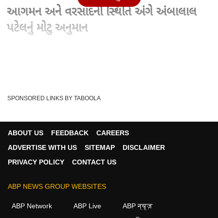
આગમન અને વરસાદની સ્થિતિ અંગે અંબાલાલ
પટેલનું મોટુ અનુમાન
Advertisement
SPONSORED LINKS BY TABOOLA
ABOUT US
FEEDBACK
CAREERS
ADVERTISE WITH US
SITEMAP
DISCLAIMER
PRIVACY POLICY
CONTACT US
ABP NEWS GROUP WEBSITES
Written By :
abp asmita
14 Jun 2026 09:49 PM (IST)
ABP Network
ABP Live
ABP न्यूज़