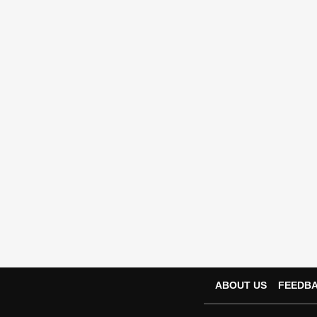
NEET UG 2026
Tags :
JOIN US ON
ABOUT US
FEEDB