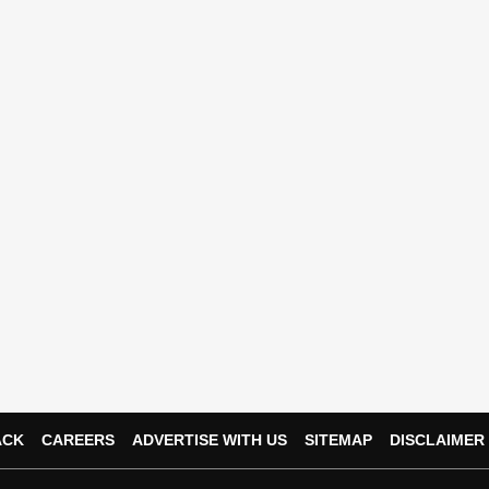
 Paper Leak
Whatsapp
Telegra
ACK
CAREERS
ADVERTISE WITH US
SITEMAP
DISCLAIMER