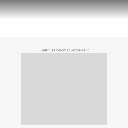
Paper Leak : NEET પેપરલીક મામલે શિક્ષણ મંત
Continues below advertisement
Continues below advertisement