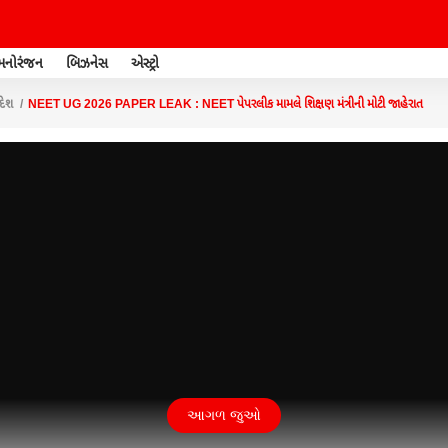
મનોરંજન
બિઝનેસ
એસ્ટ્રો
દેશ
NEET UG 2026 PAPER LEAK : NEET પેપરલીક મામલે શિક્ષણ મંત્રીની મોટી જાહેરાત
આગળ જુઓ