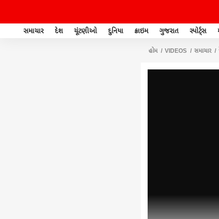
સમાચાર
દેશ
ચૂંટણીઓ
દુનિયા
ક્રાઇમ
ગુજરાત
સ્પોર્ટ્સ
હોમ
VIDEOS
સમાચાર