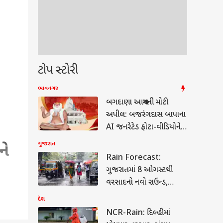
ટોપ સ્ટોરી
ભાવનગર
બગદાણા આશ્રમની મોટી
અપીલ: બજરંગદાસ બાપાના
AI જનરેટેડ ફોટા-વીડિયોને
લઈ કહી આ વાત
ગુજરાત
ને
Rain Forecast:
ગુજરાતમાં 8 ઓગસ્ટથી
વરસાદનો નવો રાઉન્ડ,
મોન્સૂન ટ્રફ સક્રિય થતાં
દેશ
સાર્વત્રિક વરસાદની આગાહી
NCR-Rain: દિલ્હીમાં