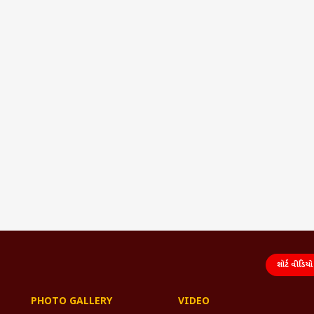
શૉર્ટ વીડિયો
PHOTO GALLERY
VIDEO