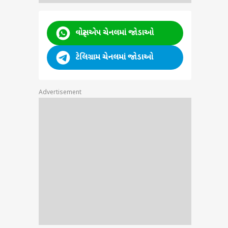
ia :
શે
ૂરી
વોટ્સએપ ચેનલમાં જોડાઓ
ઘટના
ટેલિગ્રામ ચેનલમાં જોડાઓ
Advertisement
અસ્મિતા ન્યૂઝ
અસ્મિતા ન્યૂઝ
અસ્મિતા ન્યૂઝ