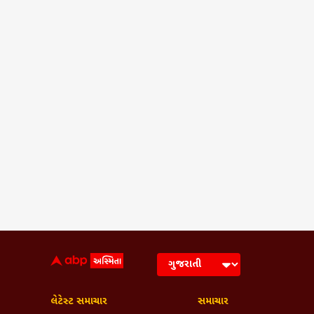
લેટેસ્ટ સમાચાર
સમાચાર