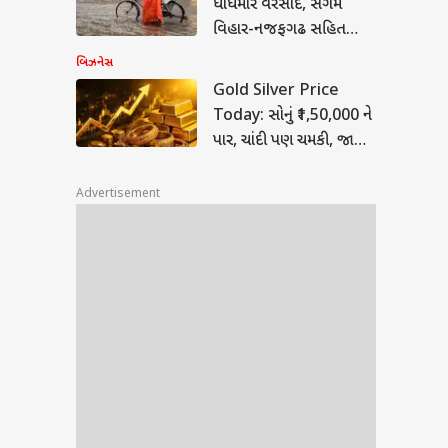
ધોધમાર વરસાદ, સંગમ
વિહાર-નજફગઢ સહિત
ી તરફ
વિસ્તારો પાણીમાં ગરકાવ,
બિઝનેસ
ટ્રાફિક જામથી વાહનચાલકો
Gold Silver Price
પરેશાન
Today: સોનું ₹1,50,000 ને
પાર, ચાંદી પણ ચમકી, જાણો
આજની લેટેસ્ટ કિંમત
Advertisement
mes
ી
ંપાશે
ક્ષા
 પાસ