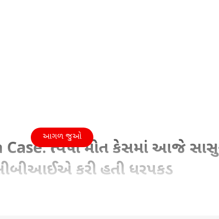
આગળ જુઓ
ase: ત્વિષા મોત કેસમાં આજે સાસુ
જૂ, સીબીઆઈએ કરી હતી ધરપકડ
May 2026 12:32 PM (IST)