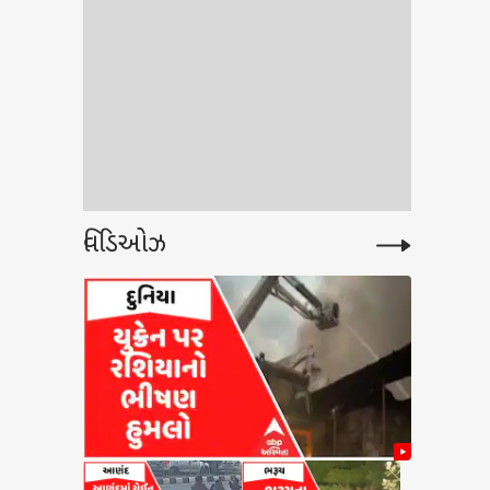
વિડિઓઝ