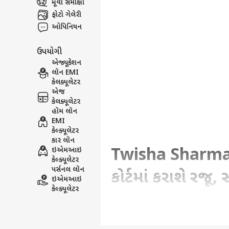
મૂવી સમીક્ષા
ફોટો ગેલેરી
ઓપિનિયન
ઉપયોગી
એજ્યૂકેશન
લૉન EMI
કેલક્યૂલેટર
એજ
કેલક્યૂલેટર
હૉમ લૉન
EMI
કેલ્ક્યૂલેટર
કાર લૉન
Twisha Sharma C
ઇએમઆઇ
કેલ્ક્યૂલેટર
પર્સનલ લૉન
કોર્ટમાં કરાશે ર
ઇએમઆઇ
કેલ્ક્યૂલેટર
Written By :
gujarati.abplive.com
| 29 