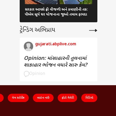
સરકાર આપશે ફ્રી વીજળી અને કમાણીની તક:
રેશન મળવામ
પીએમ સૂર્ય ઘર યોજનાના જુઓ તમામ ફાયદા
પર કરો ફરિય
ટ્રેન્ડિંગ અભિપ્રાય
gujarati.abplive.com
Opinion: માંસાહારની તુલનામાં
શાકાહાર ભોજન વધારે સારુ કેમ?
Opinion
વેબ સ્ટૉરીઝ
લાઇવ નાઉ
ફોટો ગેલેરી
વિડિયો