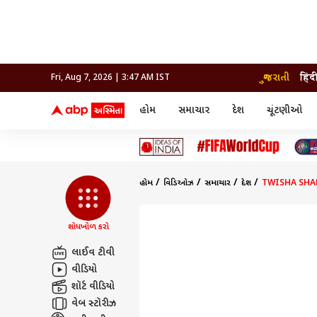
ગુજરાતી
हिंद
Fri, Aug 7, 2026 | 3:47 AM IST
હોમ
સમાચાર
દેશ
ચૂંટણીઓ
સમાચાર
મનોરંજન
લાઇફ
દેશ
બોલિવૂડ
આરોગ
દેશ
ક્રિકેટ
બોલિવૂડ
ધર્મ-જ્યોતિષ
દુનિયા
આઈપીએલ
ટેલીવિઝન
રાજકોટ
ટેલીવિઝન
મહિલ
રાજકોટ
સુરત
વડોદરા
હોમ
વિડિઓઝ
સમાચાર
દેશ
TWISHA SHARMA 
વડોદરા
બ્રાન્ડવાયર
જામનગર
જામનગર
અમદાવાદ
સુરત
રાજનીતિ
શોધખોળ કરો
લાઈવ ટીવી
વીડિયો
શૉર્ટ વીડિયો
વેબ સ્ટૉરીઝ