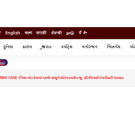
ी
English
বাংলা
मराठी
ਪੰਜਾਬੀ
நாடு
దేశం
દુનિયા
ક્રાઇમ
ગુજરાત
સ્પોર્ટ્સ
મનોરંજન
બિઝનેસ
એસ્
સ્ટાઇલ
એસ્ટ્રો
સ્પોર્ટ્સ
્ય
ધર્મ-જ્યોતિષ
ક્રિકેટ
ા
આઈપીએલ
ખેતીવાડી
CASE: ત્વિષા મોત કેસમાં આજે સાસુને કોર્ટમાં કરાશે રજૂ, સીબીઆઈએ કરી હતી ધરપકડ