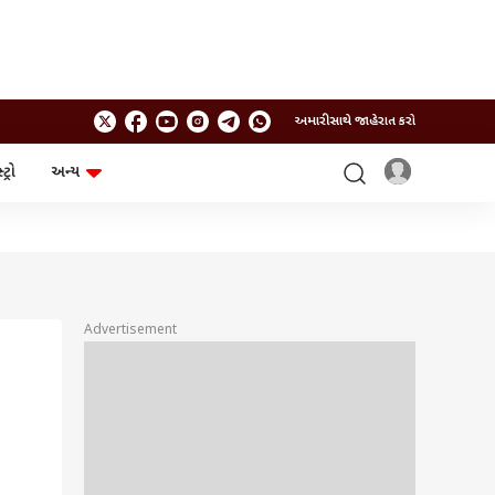
અમારી સાથે જાહેરાત કરો
ટ્રો
અન્ય
ટેકનોલોજી
ચૂંટણી
ગેજેટ
ઓટો
બજેટ
Advertisement