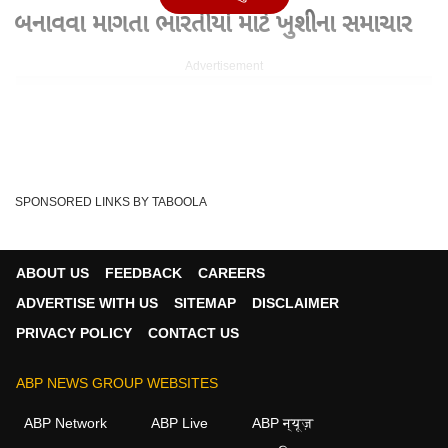
બનાવવા માગતા ભારતીયો માટે ખુશીના સમાચાર
Advertisement
SPONSORED LINKS BY TABOOLA
ABOUT US
FEEDBACK
CAREERS
ADVERTISE WITH US
SITEMAP
DISCLAIMER
PRIVACY POLICY
CONTACT US
Written By :
હરેશ કણઝરીયા
ABP NEWS GROUP WEBSITES
09 Jun 2026 09:54 AM (IST)
H1B Visa News : અમેરિકામાં કરિયર બનાવવા માગતા ભારતીયો
ABP Network
ABP Live
ABP न्यूज़
માટે ખુશીના સમાચાર અમેરિકામાં કરિયર બનાવવાનુ...
see more