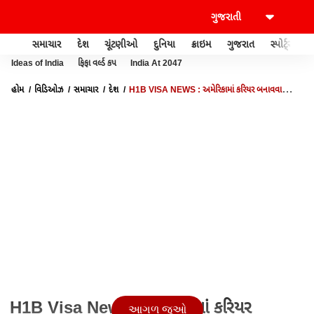
સમાચાર
દેશ
ચૂંટણીઓ
દુનિયા
ક્રાઇમ
ગુજરાત
સ્પોર્ટ્સ
Ideas of India
ફિફા વર્લ્ડ કપ
India At 2047
હોમ
વિડિઓઝ
સમાચાર
દેશ
H1B VISA NEWS : અમેરિકામાં કરિયર બનાવવા
માગતા ભારતીયો માટે ખુશીના સમાચાર
H1B Visa News : અમેરિકામાં કરિયર
આગળ જુઓ