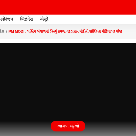
મનોરંજન
બિઝનેસ
એસ્ટ્રો
દેશ
PM MODI : પશ્ચિમ બંગાળમાં ખિલ્યું કમળ, વડાપ્રધાન મોદીની સોશિયલ મીડિયા પર પોસ્ટ
આગળ જુઓ