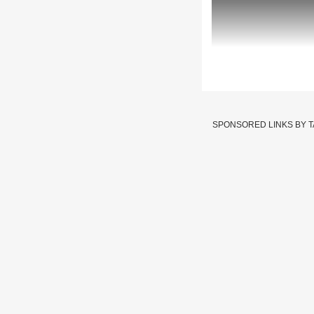
PM Modi : પશ્ચ
પોસ્ટ
SPONSORED LINKS BY 
Written By :
હરેશ કણઝરીયા
04 May 2026 09:49 PM (IS
PM Modi : પશ્ચિમ બંગાળમ
PM Modi reaction B
પાર્ટી (BJP) એ પ્રચં
પહેલી પ્રતિક્રિયા સ
માન્યો છે અને પાર્ટીન
ભાજપની સરકાર બનવા જ
વડાપ્રધાન મોદીએ સોશિ