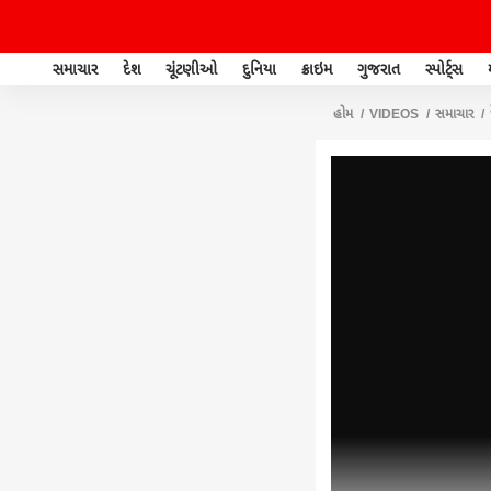
સમાચાર
દેશ
ચૂંટણીઓ
દુનિયા
ક્રાઇમ
ગુજરાત
સ્પોર્ટ્સ
હોમ
VIDEOS
સમાચાર