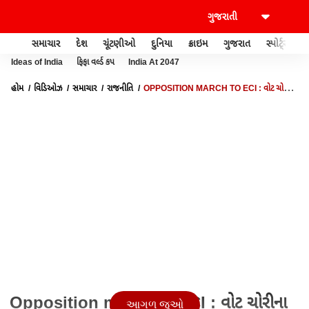
સમાચાર
દેશ
ચૂંટણીઓ
દુનિયા
ક્રાઇમ
ગુજરાત
સ્પોર્ટ્સ
Ideas of India
ફિફા વર્લ્ડ કપ
India At 2047
હોમ
વિડિઓઝ
સમાચાર
રાજનીતિ
OPPOSITION MARCH TO ECI : વોટ ચોરીના
આરોપ સાથે સંસદથી સડક સુધી સંગ્રામ, જુઓ અહેવાલ
Opposition march to ECI : વોટ ચોરીના
આગળ જુઓ