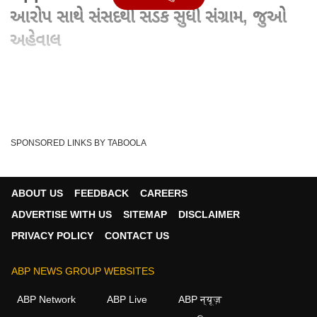
આરોપ સાથે સંસદથી સડક સુધી સંગ્રામ, જુઓ
અહેવાલ
Written By :
હરેશ કણઝરીયા
11 Aug 2025 02:24 PM (IST)
Opposition march to ECI : વોટ ચોરીના આરોપ સાથે સંસદથી
સડક સુધી સંગ્રામ, જુઓ અહેવાલ Opposition marc...
see more
SPONSORED LINKS BY TABOOLA
ABP Gujarati
ABP Asmita
RAHUL GANDHI
Tags :
Opposition Protest
Opposition March To ECI
ABOUT US
FEEDBACK
CAREERS
Opposition March
ADVERTISE WITH US
SITEMAP
DISCLAIMER
PRIVACY POLICY
CONTACT US
વીડિયો
ABP NEWS GROUP WEBSITES
ABP Network
ABP Live
ABP न्यूज़
રાજનીતિ