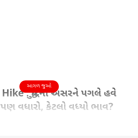
આગળ જુઓ
Hike : યુદ્ધની અસરને પગલે હવે
ં પણ વધારો, કેટલો વધ્યો ભાવ?
09:27 PM (IST)