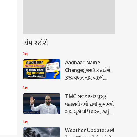
ટોપ સ્ટોરી
દેશ
Aadhaar Name
Change: શું આધાર કાર્ડમાં
3જી વખત નામ બદલી
શકાય? જાણો UIDAI નો
દેશ
નિયમ
TMC બળવાખોર યુસુફ
પઠાણનો નવો દાવ! મુખ્યમંત્રી
સામે મૂકી મોટી શરત, કહ્યું -
‘જે નામ હટાવ્યા તે....’
દેશ
Weather Update: કાલે