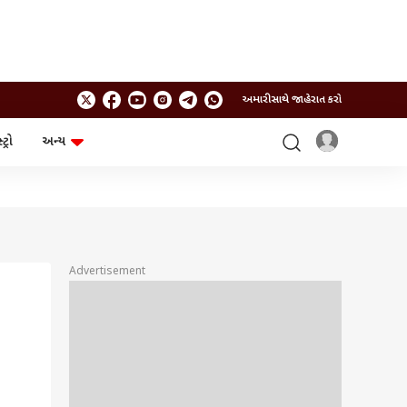
અમારી સાથે જાહેરાત કરો
ટ્રો
અન્ય
ટેકનોલોજી
ચૂંટણી
ગેજેટ
ઓટો
બજેટ
Advertisement