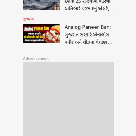
દેશના 25 રાજ્યોમાં ભારેથી
ાન-
અતિભારે વરસાદનું એલર્ટ,
લના...
જાણો લેટેસ્ટ હવામાન
ગુજરાત
અપડેટ
Analog Paneer Ban:
ગુજરાત સરકારે એનાલોગ
પનીર અને ચીઝના વેચાણ પર
મૂક્યો પ્રતિબંધ
Advertisement
 :
ના 3
ટમાં
ણ?