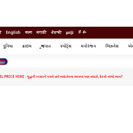
ी
English
বাংলা
मराठी
ਪੰਜਾਬੀ
நாடு
దేశం
દુનિયા
ક્રાઇમ
ગુજરાત
સ્પોર્ટ્સ
મનોરંજન
બિઝનેસ
એસ્
સ્ટાઇલ
એસ્ટ્રો
સ્પોર્ટ્સ
્ય
ધર્મ-જ્યોતિષ
ક્રિકેટ
ા
આઈપીએલ
ખેતીવાડી
PRICE HIKE : યુદ્ધની અસરને પગલે હવે ખાદ્યતેલના ભાવમાં પણ વધારો, કેટલો વધ્યો ભાવ?