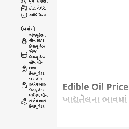
મૂવી સમીક્ષા
ફોટો ગેલેરી
ઓપિનિયન
ઉપયોગી
એજ્યૂકેશન
લૉન EMI
કેલક્યૂલેટર
એજ
કેલક્યૂલેટર
હૉમ લૉન
EMI
કેલ્ક્યૂલેટર
કાર લૉન
Edible Oil Price 
ઇએમઆઇ
કેલ્ક્યૂલેટર
પર્સનલ લૉન
ખાદ્યતેલના ભાવમા
ઇએમઆઇ
કેલ્ક્યૂલેટર
Written By :
હરેશ કણઝરીયા
| 19 May 2026 