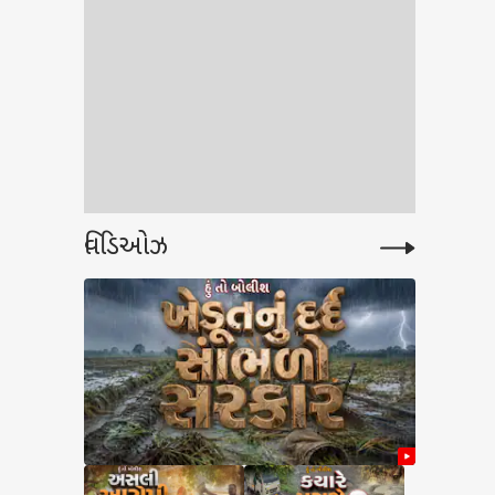
વિડિઓઝ