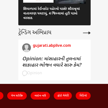
શિયાળામાં રેઈનકોટ પહેરવો પડશે! સૌરાષ્ટ્રમાં
Amreli News
વાતાવરણ પલટાયું, 4 જિલ્લામાં તૂટી પડ્યો
છલકાયા, પણ 
વરસાદ
કેમ 500 રૂપ
ટ્રેન્ડિંગ અભિપ્રાય
gujarati.abplive.com
Opinion: માંસાહારની તુલનામાં
શાકાહાર ભોજન વધારે સારુ કેમ?
Opinion
વેબ સ્ટૉરીઝ
લાઇવ નાઉ
ફોટો ગેલેરી
વિડિયો