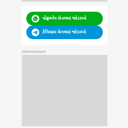
ુબઇથી
જકોટ
ડિંગ
વિદેશ
વોટ્સએપ ચેનલમાં જોડાઓ
 લાખથી
ટેલિગ્રામ ચેનલમાં જોડાઓ
Advertisement
અસ્મિતા ન્યૂઝ
અસ્મિતા ન્યૂઝ
અસ્મિતા ન્યૂઝ