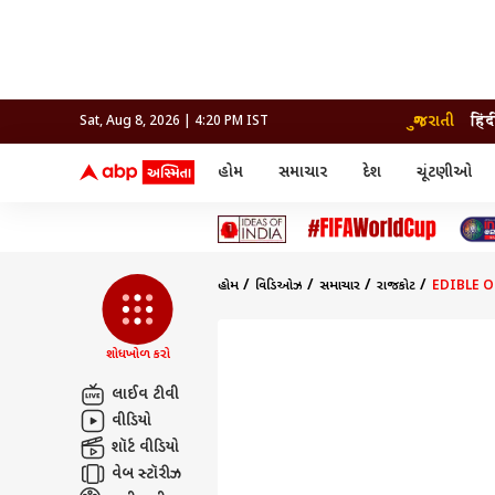
ગુજરાતી
हिंद
Sat, Aug 8, 2026 | 4:20 PM IST
હોમ
સમાચાર
દેશ
ચૂંટણીઓ
સમાચાર
મનોરંજન
લાઇફ
દેશ
બોલિવૂડ
આરોગ
દેશ
ક્રિકેટ
બોલિવૂડ
ધર્મ-જ્યોતિષ
દુનિયા
આઈપીએલ
ટેલીવિઝન
રાજકોટ
ટેલીવિઝન
મહિલ
રાજકોટ
સુરત
વડોદરા
હોમ
વિડિઓઝ
સમાચાર
રાજકોટ
EDIBLE OIL 
વડોદરા
બ્રાન્ડવાયર
જામનગર
જામનગર
અમદાવાદ
સુરત
રાજનીતિ
શોધખોળ કરો
લાઈવ ટીવી
વીડિયો
શૉર્ટ વીડિયો
વેબ સ્ટૉરીઝ