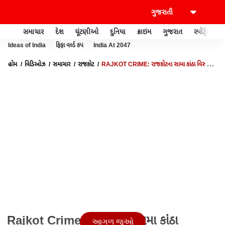
સમાચાર
દેશ
ચૂંટણીઓ
દુનિયા
ક્રાઇમ
ગુજરાત
સ્પોર્ટ્સ
Ideas of India
ફિફા વર્લ્ડ કપ
India At 2047
હોમ
વિડિઓઝ
સમાચાર
રાજકોટ
RAJKOT CRIME: રાજકોટના સામા કાંઠા વિસ્તારમાં
બે વ્યક્તિના શંકાસ્પદ મોત
Rajkot Crime: રાજકોટના સામા કાંઠા
આગળ જુઓ