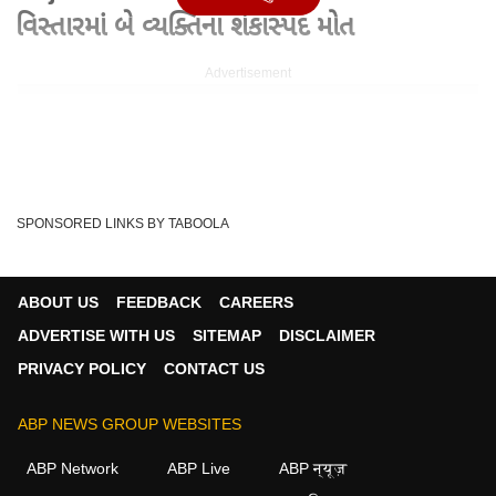
વિસ્તારમાં બે વ્યક્તિના શંકાસ્પદ મોત
Advertisement
SPONSORED LINKS BY TABOOLA
ABOUT US
FEEDBACK
CAREERS
ADVERTISE WITH US
SITEMAP
DISCLAIMER
PRIVACY POLICY
CONTACT US
Written By :
abp asmita
ABP NEWS GROUP WEBSITES
18 May 2026 03:02 PM (IST)
રાજકોટના સામા કાંઠા વિસ્તારમાં બે વ્યક્તિનું શંકાસ્પદ મોત થયું
ABP Network
ABP Live
ABP न्यूज़
હતું. મળતી જાણકારી અનુસાર, રાજકોટના ...
see more