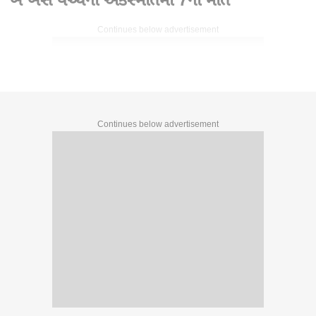
Continues below advertisement
Continues below advertisement
Written By :
abp asmita
02 Jun 2026 10:08 PM (IST)
મહારાષ્ટ્ર પાસિંગની બે એસટી બસ વચ્ચે અકસ્માત થતાં 7 થી વધુ
લોકોના થયા મોત..
સુરતના બારડોલી નજીક ધુલિયા હાઈવે પર બે બસ વચ્ચે અકસ્માત