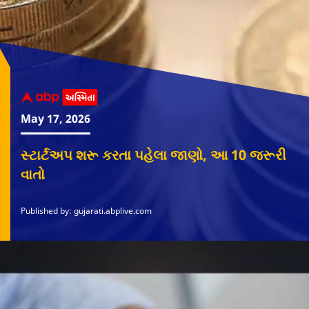
May 17, 2026
સ્ટાર્ટઅપ શરૂ કરતા પહેલા જાણો, આ 10 જરૂરી
વાતો
Published by: gujarati.abplive.com