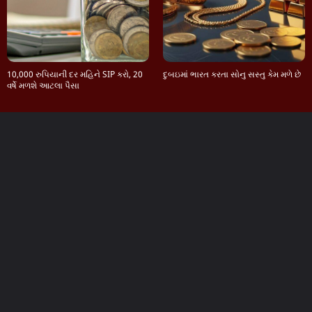
10,000 રુપિયાની દર મહિને SIP કરો, 20
દુબઇમાં ભારત કરતા સોનુ સસ્તુ કેમ મળે છે
વર્ષે મળશે આટલા પૈસા