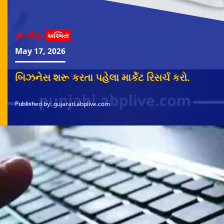
May 17, 2026
બિઝનેસ શરૂ કરતા પહેલા માર્કેટ રિસર્ચ કરો.
Published by: gujarati.abplive.com