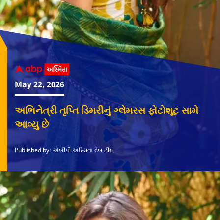
May 22, 2026
અભિનેત્રી તૃપ્તિ ડિમરીનું ગ્લેમરસ ફોટોશૂટ સામે
આવ્યુ છે
Published by: એબીપી અસ્મિતા વેબ ટીમ