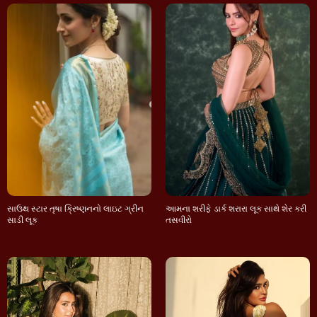
સાઉથ સ્ટાર તૃષા ક્રિષ્ણનનો લાઇટ ગ્રીન
આમના શરીફે ડાર્ક શરારા લૂક સાથે શેર કરી
સાડી લૂક
તસવીરો