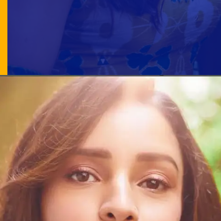
ઓપન સિલ્કી શૉર્ટ બ્રાઉન્ હેર, હાઇ હીલ્સ,
મિનિમલ મેકઅપ સાથે લૂકને કેરી કર્યો છે
Published by: એબીપી અસ્મિતા વેબ ટીમ