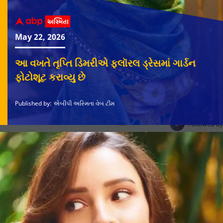
Published by: એબીપી અસ્મિતા વેબ ટીમ
આ વખતે તૃપ્તિ ડિમરીએ ફ્લૉરલ ડ્રેસમાં ગાર્ડન
ફોટોશૂટ કરાવ્યુ છે