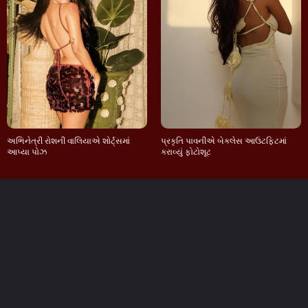
અભિનેત્રી રોશની વાલિયાએ શોર્ટ્સમાં
પ્રકૃતિ પાવનીએ બેકલેસ આઉટફિટમાં
આપ્યા પોઝ
કરાવ્યું ફોટોશૂટ