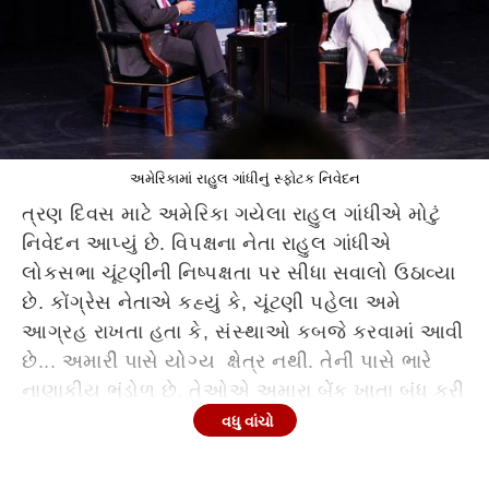
અમેરિકામાં રાહુલ ગાંધીનું સ્ફોટક નિવેદન
ત્રણ દિવસ માટે અમેરિકા ગયેલા રાહુલ ગાંધીએ મોટું
નિવેદન આપ્યું છે. વિપક્ષના નેતા રાહુલ ગાંધીએ
લોકસભા ચૂંટણીની નિષ્પક્ષતા પર સીધા સવાલો ઉઠાવ્યા
છે. કોંગ્રેસ નેતાએ કહ્યું કે, ચૂંટણી પહેલા અમે
આગ્રહ રાખતા હતા કે, સંસ્થાઓ કબજે કરવામાં આવી
છે... અમારી પાસે યોગ્ય ક્ષેત્ર નથી. તેની પાસે ભારે
નાણાકીય ભંડોળ છે, તેઓએ અમારા બેંક ખાતા બંધ કરી
દીધા હતા...ચૂંટણી પંચ એ જે ઈચ્છે તે જ કરી રહ્યું
વધુ વાંચો
હતું. રાહુલ ગાંધીએ કહ્યું કે આ વસ્તુઓ અચાનક
એકસાથે આવવા લાગી...મને નથી લાગતું કે નિષ્પક્ષ