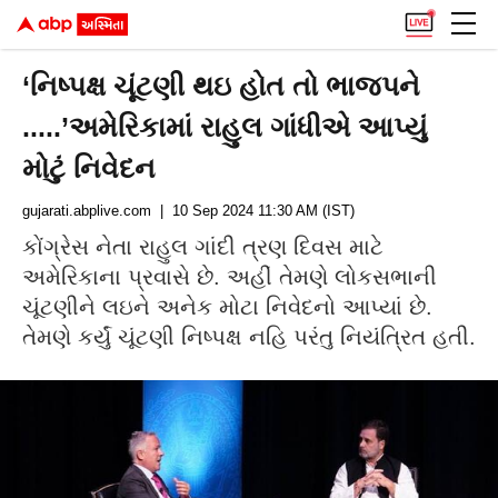
‘નિષ્પક્ષ ચૂંટણી થઇ હોત તો ભાજપને
.....’અમેરિકામાં રાહુલ ગાંધીએ આપ્યું
મોટું નિવેદન
gujarati.abplive.com
| 10 Sep 2024 11:30 AM (IST)
કોંગ્રેસ નેતા રાહુલ ગાંદી ત્રણ દિવસ માટે
અમેરિકાના પ્રવાસે છે. અહીં તેમણે લોકસભાની
ચૂંટણીને લઇને અનેક મોટા નિવેદનો આપ્યાં છે.
તેમણે કર્યું ચૂંટણી નિષ્પક્ષ નહિ પરંતુ નિયંત્રિત હતી.