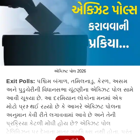
એક્ઝિટ પોલ 2026
Exit Polls:
પશ્ચિમ બંગાળ, તમિલનાડુ, કેરળ, અસમ
અને પુડુચેરીની વિધાનસભા ચૂંટણીના એક્ઝિટ પોલ સામે
આવી ચૂક્યા છે. આ દરમિયાન લોકોના મનમાં એક
મોટો પ્રશ્ન થઈ રહ્યો છે કે આખરે એક્ઝિટ પોલના
અનુમાન કેવી રીતે લગાવવામાં આવે છે અને તેની
પ્રક્રિયા કેટલી મોંઘી હોય છે? એક્ઝિટ પોલ
ટેલિવિઝન પર દેખાતા માત્ર ગ્રાફિક્સ નથી હોતા, પરંતુ