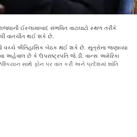
ી રાજધાની ઈસ્લામાબાદ સંભવિત વાટાઘાટો સ્થળ તરીકે
ીધી વાતચીત થઈ શકે છે.
વચ્ચે ઐતિહાસિક બેઠક થઈ શકે છે. સૂત્રોના જણાવ્યા
ા અહેવાલ છે કે ઉપરાષ્ટ્રપતિ જે.ડી. વાન્સ અમેરિકા
શ્કિયાન સાથે ફોન પર વાત કરી અને પ્રદેશમાં શાંતિ