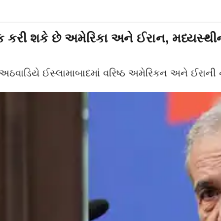
ક કરી શકે છે અમેરિકા અને ઈરાન, મધ્યસ્થીન
અઠવાડિયે ઈસ્લામાબાદમાં વરિષ્ઠ અમેરિકન અને ઈરાની 