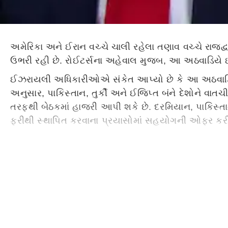
અમેરિકા અને ઈરાન વચ્ચે ચાલી રહેલા તણાવ વચ્ચે રાજદ્વ
ઉભરી રહી છે. રોઈટર્સના અહેવાલ મુજબ, આ અઠવાડિયે ઈ
ઈઝરાયલી અધિકારીઓએ સંકેત આપ્યો છે કે આ અઠવાડિયે 
અનુસાર, પાકિસ્તાન, તુર્કી અને ઈજિપ્ત બંને દેશોને વાત
તરફથી બેઠકમાં હાજરી આપી શકે છે. દરમિયાન, પાકિસ્તાન
ફરીથી સ્થાપિત કરવાના પ્રયાસોમાં સહયોગની ઓફર કરી.