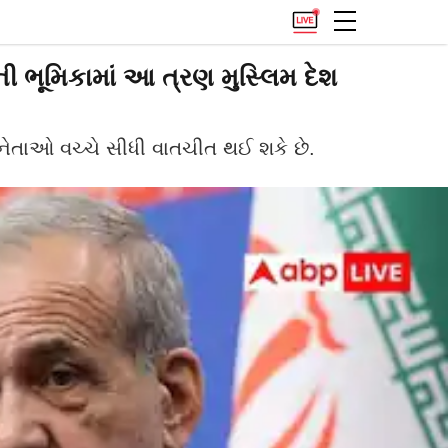
ી ભૂમિકામાં આ ત્રણ મુસ્લિમ દેશ
નેતાઓ વચ્ચે સીધી વાતચીત થઈ શકે છે.