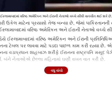
ઈસ્લામાબાદમાં વરિષ્ઠ અમેરિકન અને ઈરાની નેતાઓ વચ્ચે સીધી વાતચીત થઈ શકે છે.
ારી ઉકેલ માટેના પ્રયાસો તેજ બન્યા છે, જેમાં પાકિસ્તાનન
સ્લામાબાદમાં વરિષ્ઠ અમેરિકન અને ઈરાની નેતાઓ વચ્ચે સ
ઈસ્લામાબાદમાં વરિષ્ઠ અમેરિકન અને ઈરાની પ્રતિનિધિઓ 
ચીતના ટેબલ પર લાવવા માટે પડદા પાછળ કામ કરી રહ્યા છે. એવ
ના વડાપ્રધાન શાહબાઝ શરીફે ઈરાનના રાષ્ટ્રપતિ મસૂદ પેઝે
 બંને નેતાઓએ છેલ્લા મહિનામાં ઘણી વખત વાત કરી છે.
વધુ વાંચો