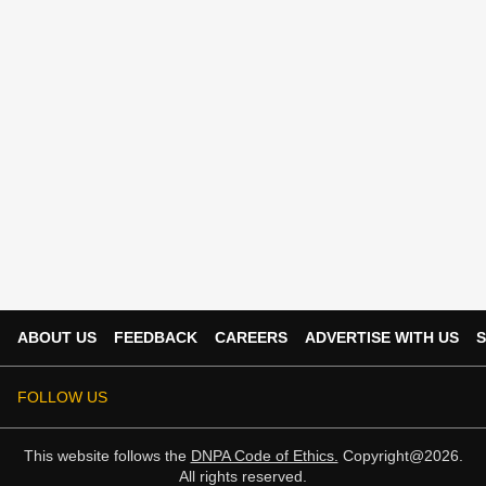
ABOUT US
FEEDBACK
CAREERS
ADVERTISE WITH US
S
FOLLOW US
This website follows the
DNPA Code of Ethics.
Copyright@2026.
All rights reserved.