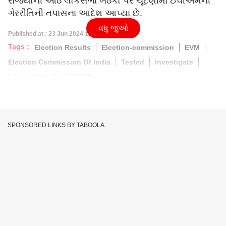
રાજ્યોની આઠ લોકસભા બેઠકો પર ચૂંટણીમાં ઈવીએમની
ગેરરીતિની તપાસના આદેશ આપ્યા છે.
વધુ જુઓ
Published at : 23 Jun 2024 12:38 PM (IST)
Tags :
Election Results
Election-commission
EVM
Election Commission Of India
Tested
Investigate
LOK SABHA ELECTIONS
SPONSORED LINKS BY TABOOLA