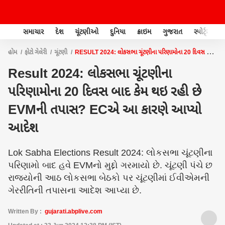
સમાચાર
દેશ
ચૂંટણીઓ
દુનિયા
ક્રાઇમ
ગુજરાત
સ્પોર્ટ્સ
હોમ
ફોટો ગેલેરી
ચૂંટણી
RESULT 2024: લોકસભા ચૂંટણીના પરિણામોના 20 દિવસ બાદ
કેમ થઇ રહી છે EVMની તપાસ? ECએ આ કારણે આપ્યો આદેશ
Result 2024: લોકસભા ચૂંટણીના
પરિણામોના 20 દિવસ બાદ કેમ થઇ રહી છે
EVMની તપાસ? ECએ આ કારણે આપ્યો
આદેશ
Lok Sabha Elections Result 2024: લોકસભા ચૂંટણીના
પરિણામો બાદ હવે EVMનો મુદ્દો ગરમાયો છે. ચૂંટણી પંચે છ
રાજ્યોની આઠ લોકસભા બેઠકો પર ચૂંટણીમાં ઈવીએમની
ગેરરીતિની તપાસના આદેશ આપ્યા છે.
Written By :
gujarati.abplive.com