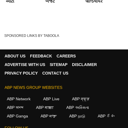
ઓટો
બજેટ
બ્રાન્ડવાયર
SPONSORED LINKS BY TABOOLA
ABOUT US
FEEDBACK
CAREERS
ADVERTISE WITH US
SITEMAP
DISCLAIMER
PRIVACY POLICY
CONTACT US
ABP NEWS GROUP WEBSITES
ABP Network
ABP Live
ABP न्यूज़
ABP আনন্দ
ABP माझा
ABP અસ્મિતા
ABP Ganga
ABP ਸਾਂਝਾ
ABP நாடு
ABP దేశం