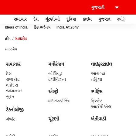
સમાચાર
દેશ
ચૂંટણીઓ
દુનિયા
ક્રાઇમ
ગુજરાત
સ્પોર્ટ્સ
Ideas of India
ફિફા વર્લ્ડ કપ
India At 2047
હોમ
સાઇટમેપ
સાઇટમેપ
સમાચાર
મનોરંજન
લાઇફસ્ટાઇલ
દેશ
બોલિવૂડ
આરોગ્ય
રાજકોટ
ટેલીવિઝન
મહિલા
વડોદરા
જામનગર
એસ્ટ્રો
સ્પોર્ટ્સ
સુરત
ધર્મ-જ્યોતિષ
ક્રિકેટ
આઈપીએલ
ટેકનોલોજી
ચૂંટણી
ખેતીવાડી
ગેજેટ