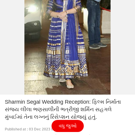
Sharmin Segal Wedding Reception: ફિલ્મ નિર્માતા
સંજય લીલા ભણસાલીની ભત્રીજી શર્મિન સહગલે
મુંબઈમાં તેના લગ્નનું રિસેપ્શન યોજ્યું હતું.
વધુ જુઓ
Published at : 03 Dec 2023 08:59 PM (IST)