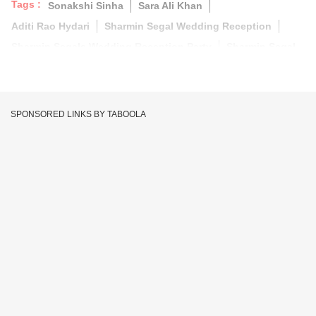
Tags :
Sonakshi Sinha
Sara Ali Khan
Aditi Rao Hydari
Sharmin Segal Wedding Reception
Sharmin Segals Wedding Reception Party
Sharmin Segal
SPONSORED LINKS BY TABOOLA