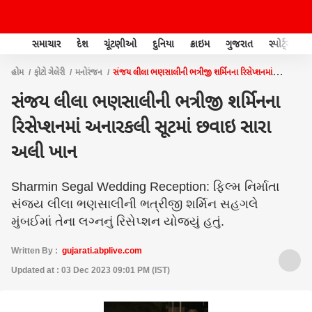
સમાચાર
દેશ
ચૂંટણીઓ
દુનિયા
ક્રાઇમ
ગુજરાત
સ્પોર્ટ્સ
હોમ
ફોટો ગેલેરી
મનોરંજન
સંજય લીલા ભણસાલીની ભત્રીજી શર્મિનના રિસેપ્શનમાં
અનારકલી સૂટમાં છવાઇ સારા અલી ખાન
સંજય લીલા ભણસાલીની ભત્રીજી શર્મિનના
રિસેપ્શનમાં અનારકલી સૂટમાં છવાઇ સારા
અલી ખાન
Sharmin Segal Wedding Reception: ફિલ્મ નિર્માતા
સંજય લીલા ભણસાલીની ભત્રીજી શર્મિન સહગલે
મુંબઈમાં તેના લગ્નનું રિસેપ્શન યોજ્યું હતું.
Written By :
gujarati.abplive.com
Updated at : 03 Dec 2023 09:01 PM (IST)