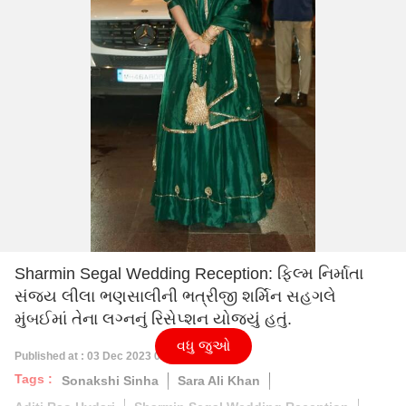
Sharmin Segal Wedding Reception: ફિલ્મ નિર્માતા
સંજય લીલા ભણસાલીની ભત્રીજી શર્મિન સહગલે
મુંબઈમાં તેના લગ્નનું રિસેપ્શન યોજ્યું હતું.
વધુ જુઓ
Published at : 03 Dec 2023 09:06 PM (IST)
Tags :
Sonakshi Sinha
Sara Ali Khan