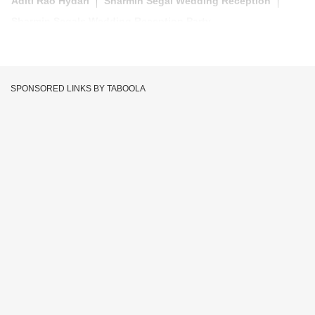
Aditi Rao Hydari
Sharmin Segal Wedding Reception
Sharmin Segals Wedding Reception Party
SPONSORED LINKS BY TABOOLA