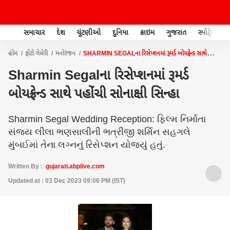
સમાચાર
દેશ
ચૂંટણીઓ
દુનિયા
ક્રાઇમ
ગુજરાત
સ્પોર્ટ્સ
હોમ
ફોટો ગેલેરી
મનોરંજન
SHARMIN SEGALના રિસેપ્શનમાં રૂમર્ડ બોયફ્રેન્ડ સાથે
પહોંચી સોનાક્ષી સિન્હા
Sharmin Segalના રિસેપ્શનમાં રૂમર્ડ
બોયફ્રેન્ડ સાથે પહોંચી સોનાક્ષી સિન્હા
Sharmin Segal Wedding Reception: ફિલ્મ નિર્માતા
સંજય લીલા ભણસાલીની ભત્રીજી શર્મિન સહગલે
મુંબઈમાં તેના લગ્નનું રિસેપ્શન યોજ્યું હતું.
Written By :
gujarati.abplive.com
Updated at : 03 Dec 2023 09:06 PM (IST)