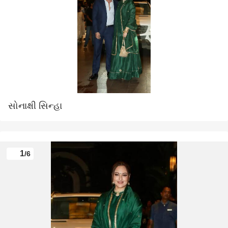
સોનાક્ષી સિન્હા
1
/6