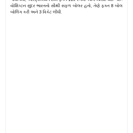
વોશિંગ્ટન સુંદર ભારતનો સૌથી સફળ બોલર હતો, તેણે ફક્ત 8 બોલ
બોલિંગ કરી અને 3 વિકેટ લીધી.