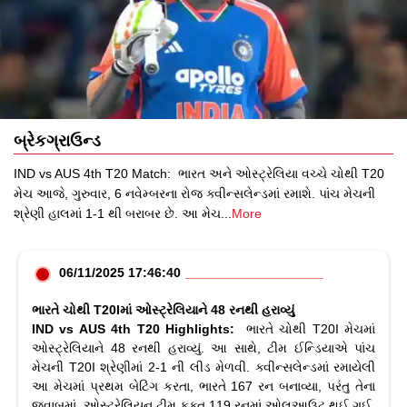
બ્રેકગ્રાઉન્ડ
IND vs AUS 4th T20 Match: ભારત અને ઓસ્ટ્રેલિયા વચ્ચે ચોથી T20
મેચ આજે, ગુરુવાર, 6 નવેમ્બરના રોજ ક્વીન્સલેન્ડમાં રમાશે. પાંચ મેચની
શ્રેણી હાલમાં 1-1 થી બરાબર છે. આ મેચ
...
More
06/11/2025 17:46:40
ભારતે ચોથી T20Iમાં ઓસ્ટ્રેલિયાને 48 રનથી હરાવ્યું
IND vs AUS 4th T20 Highlights:
ભારતે ચોથી T20I મેચમાં
ઓસ્ટ્રેલિયાને 48 રનથી હરાવ્યું. આ સાથે, ટીમ ઈન્ડિયાએ પાંચ
મેચની T20I શ્રેણીમાં 2-1 ની લીડ મેળવી. ક્વીન્સલેન્ડમાં રમાયેલી
આ મેચમાં પ્રથમ બેટિંગ કરતા, ભારતે 167 રન બનાવ્યા, પરંતુ તેના
જવાબમાં, ઓસ્ટ્રેલિયન ટીમ ફક્ત 119 રનમાં ઓલઆઉટ થઈ ગઈ.