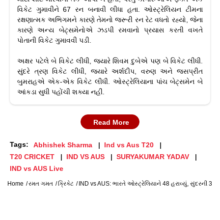
વિકેટ ગુમાવીને 67 રન બનાવી લીધા હતા. ઓસ્ટ્રેલિયન ટીમના
રક્ષણાત્મક અભિગમને કારણે તેમનો જરૂરી રન રેટ વધતો રહ્યો, જેના
કારણે અન્ય બેટ્સમેનોએ ઝડપી રમવાનો પ્રયાસ કરતી વખતે
પોતાની વિકેટ ગુમાવવી પડી.
અક્ષર પટેલે બે વિકેટ લીધી, જ્યારે શિવમ દુબેએ પણ બે વિકેટ લીધી.
સુંદરે ત્રણ વિકેટ લીધી, જ્યારે અર્શદીપ, વરુણ અને જસપ્રીત
બુમરાહએ એક-એક વિકેટ લીધી. ઓસ્ટ્રેલિયાના પાંચ બેટ્સમેન બે
આંકડા સુધી પહોંચી શક્યા નહીં.
Read More
Tags:
Abhishek Sharma
Ind vs Aus T20
T20 CRICKET
IND VS AUS
SURYAKUMAR YADAV
IND vs AUS Live
Home
રમત ગમત
ક્રિકેટ
IND vs AUS: ભારતે ઓસ્ટ્રેલિયાને 48 હરાવ્યું, સુંદરની 3 વિ