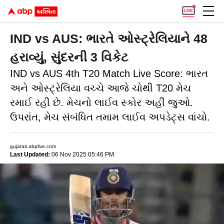
IND vs AUS: ભારતે ઓસ્ટ્રેલિયાને 48
હરાવ્યું, સુંદરની 3 વિકેટ
IND vs AUS 4th T20 Match Live Score: ભારત
અને ઓસ્ટ્રેલિયા વચ્ચે આજે ચોથી T20 મેચ
રમાઈ રહી છે. મેચનો લાઈવ સ્કોર અહીં જુઓ.
ઉપરાંત, મેચ સંબંધિત તમામ લાઈવ અપડેટ્સ વાંચો.
gujarati.abplive.com
Last Updated:
06 Nov 2025 05:46 PM