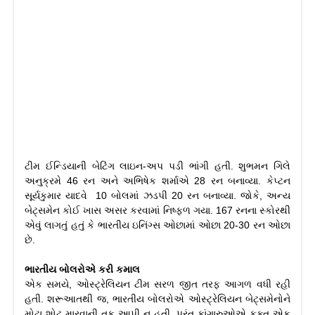
ટીમ ઈન્ડિયાની બેટિંગ લાઇન-અપ પડી ભાંગી હતી. શુભમન ગિલે
અનુક્રમે 46 રન અને અભિષેક શર્માએ 28 રન બનાવ્યા. કેપ્ટન
સૂર્યકુમાર યાદવે 10 બોલમાં ઝડપી 20 રન બનાવ્યા. જોકે, અન્ય
બેટ્સમેન કોઈ ખાસ અસર કરવામાં નિષ્ફળ ગયા. 167 રનના સ્કોરથી
એવું લાગતું હતું કે ભારતીય ઇનિંગ્સ ઓછામાં ઓછા 20-30 રન ઓછા
છે.
ભારતીય બોલરોએ કરી કમાલ
એક સમયે, ઓસ્ટ્રેલિયન ટીમ સરળ જીત તરફ આગળ વધી રહી
હતી. શરૂઆતથી જ, ભારતીય બોલરોએ ઓસ્ટ્રેલિયન બેટ્સમેનોને
મોટા શોટ મારવાની તક આપી ન હતી, પરંતુ કાંગારુઓએ ફક્ત એક