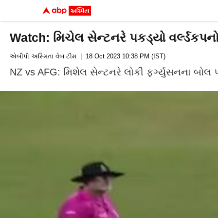
Watch: મિચેલ સેન્ટનરે પકડ્યો વર્લ્ડકપનો
એબીપી અસ્મિતા વેબ ટીમ
| 18 Oct 2023 10:38 PM (IST)
NZ vs AFG: મિશેલ સેન્ટનરે લોકી ફર્ગ્યુસનના બો