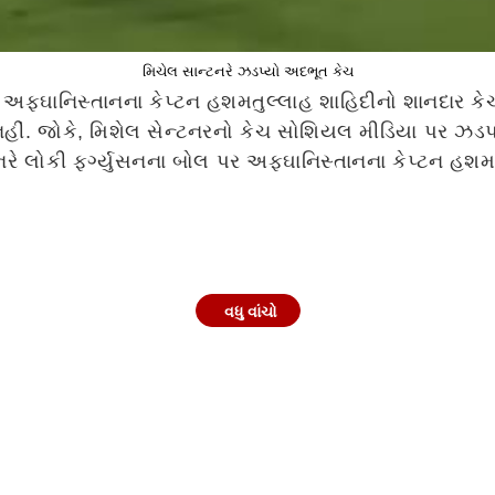
મિચેલ સાન્ટનરે ઝડપ્યો અદભૂત કેચ
રે અફઘાનિસ્તાનના કેપ્ટન હશમતુલ્લાહ શાહિદીનો શાનદાર કે
 નહીં. જોકે, મિશેલ સેન્ટનરનો કેચ સોશિયલ મીડિયા પર ઝડ
 સેન્ટનરે લોકી ફર્ગ્યુસનના બોલ પર અફઘાનિસ્તાનના કેપ્ટન 
વધુ વાંચો