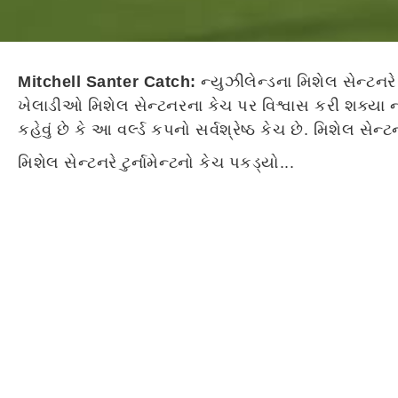
Mitchell Santer Catch:
ન્યુઝીલેન્ડના મિશેલ સેન્ટન
ખેલાડીઓ મિશેલ સેન્ટનરના કેચ પર વિશ્વાસ કરી શક્યા
કહેવું છે કે આ વર્લ્ડ કપનો સર્વશ્રેષ્ઠ કેચ છે. મિશેલ
મિશેલ સેન્ટનરે ટુર્નામેન્ટનો કેચ પકડ્યો...