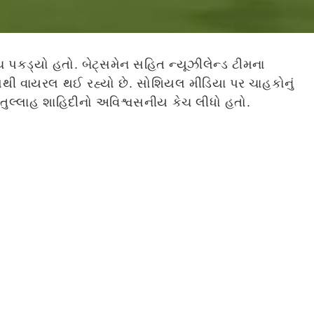
ચ પકડ્યો હતો. બેટ્સમેન સહિત ન્યૂઝીલેન્ડ ટીમના
પથી વાયરલ થઈ રહ્યો છે. સોશિયલ મીડિયા પર ચાહકોનું
હશમતુલ્લાહ શાહિદીનો અવિશ્વસનીય કેચ લીધો હતો.