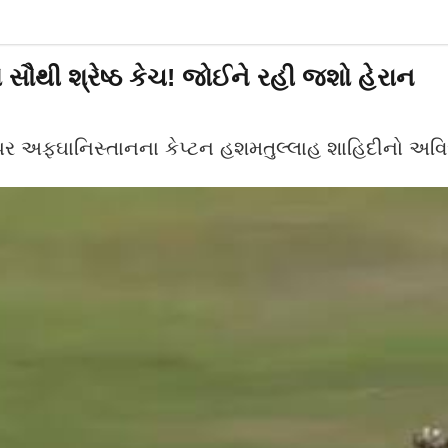
 સૌથી શ્રેષ્ઠ કેચ! જોઈને રહી જશો હેરાન
લ પર અફઘાનિસ્તાનના કેપ્ટન હશમતુલ્લાહ શાહિદીનો અવ