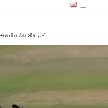
િશ્વસનીય કેચ લીધો હતો.