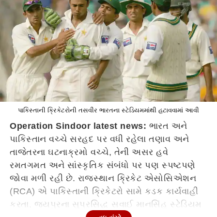
પાકિસ્તાની ક્રિકેટરોની તસવીર ભારતના સ્ટેડિયમમાંથી હટાવવામાં આવી
Operation Sindoor latest news
:
ભારત અને
પાકિસ્તાન વચ્ચે સરહદ પર વધી રહેલા તણાવ અને
તાજેતરના ઘટનાક્રમો વચ્ચે, તેની અસર હવે
રમતગમત અને સાંસ્કૃતિક સંબંધો પર પણ સ્પષ્ટપણે
જોવા મળી રહી છે. રાજસ્થાન ક્રિકેટ એસોસિએશન
(RCA) એ પાકિસ્તાની ક્રિકેટરો સામે કડક કાર્યવાહી
કરતા, જયપુરના સુપ્રસિદ્ધ સવાઈ માનસિંહ સ્ટેડિયમ