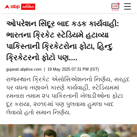
ઓપરેશન સિંદૂર બાદ કડક કાર્યવાહી:
ભારતના ક્રિકેટ સ્ટેડિયમે હટાવ્યા
પાકિસ્તાની ક્રિકેટરોના ફોટા, હિન્દુ
ક્રિકેટરનો ફોટો પણ....
gujarati.abplive.com
| 19 May 2025 07:31 PM (IST)
રાજસ્થાન ક્રિકેટ એસોસિએશનનો નિર્ણય, સરહદ
પર વધતા તણાવને કારણે કાર્યવાહી, સ્ટેડિયમમાં
રમનારા તમામ ૨૫ પાકિસ્તાની ખેલાડીઓના ફોટા
દૂર કરાયા, ૨૦૧૯માં પણ પુલવામા હુમલા બાદ
લેવાયો હતો સમાન નિર્ણય.