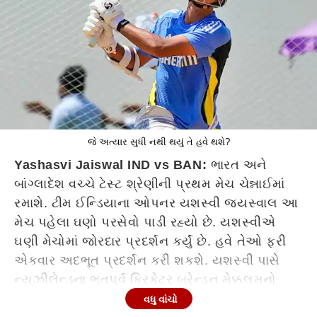
જે અત્યાર સુધી નથી થયું તે હવે થશે?
Yashasvi Jaiswal IND vs BAN:
ભારત અને
બાંગ્લાદેશ વચ્ચે ટેસ્ટ શ્રેણીની પ્રથમ મેચ ચેન્નાઈમાં
રમાશે. ટીમ ઈન્ડિયાના ઓપનર યશસ્વી જયસ્વાલ આ
મેચ પહેલા ઘણો પરસેવો પાડી રહ્યો છે. યશસ્વીએ
ઘણી મેચોમાં જોરદાર પ્રદર્શન કર્યું છે. હવે તેઓ ફરી
એકવાર અદભૂત પ્રદર્શન કરી શકશે. યશસ્વી પાસે
ન્યૂઝીલેન્ડના ભૂતપૂર્વ ક્રિકેટર બ્રેન્ડન મેક્કલમનો
સર્વકાલીન રેકોર્ડ તોડવાની તક છે. જો યશસ્વી પ્લેઈંગ
વધુ વાંચો