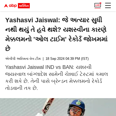
Yashasvi Jaiswal: જે અત્યાર સુધી
નથી થયું તે હવે થશે? યશસ્વીના કારણે
મેક્કલમનો 'ઓલ ટાઈમ' રેકોર્ડ જોખમમાં
છે
એબીપી અસ્મિતા વેબ ટીમ
| 18 Sep 2024 04:39 PM (IST)
Yashasvi Jaiswal IND vs BAN: યશસ્વી
જયસ્વાલ બાંગ્લાદેશ સામેની ચેન્નાઈ ટેસ્ટમાં કમાલ
કરી શકે છે. તેની પાસે બ્રેન્ડન મેક્કલમનો રેકોર્ડ
તોડવાની તક છે.