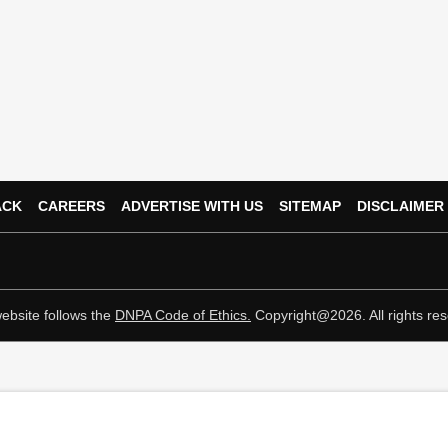
ACK
CAREERS
ADVERTISE WITH US
SITEMAP
DISCLAIMER
ebsite follows the
DNPA Code of Ethics.
Copyright@2026. All rights res