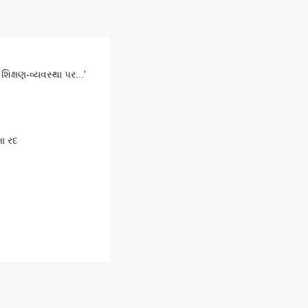
િક્ષણ-વ્યવસ્થા પર...'
ા રદ