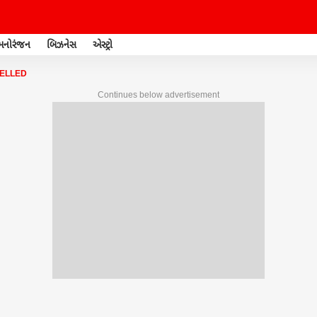
મનોરંજન
બિઝનેસ
એસ્ટ્રો
ELLED
Continues below advertisement