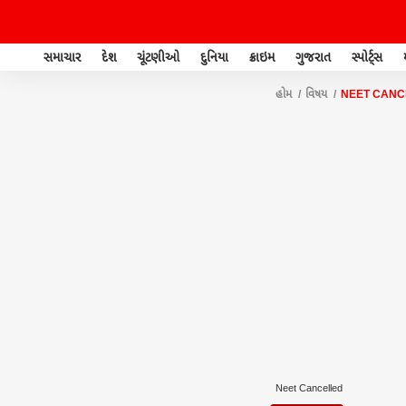
સમાચાર
દેશ
ચૂંટણીઓ
દુનિયા
ક્રાઇમ
ગુજરાત
સ્પોર્ટ્સ
હોમ
વિષય
NEET CANC
Neet Cancelled