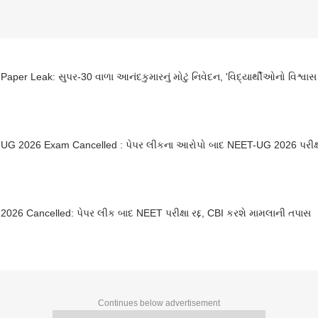
aper Leak: સુપર-30 વાળા આનંદકુમારનું મોટું નિવેદન, 'વિદ્યાર્થીઓનો વિશ્વાસ શ
UG 2026 Exam Cancelled : પેપર લીકના આરોપો બાદ NEET-UG 2026 પરીક્ષ
026 Cancelled: પેપર લીક બાદ NEET પરીક્ષા રદ્દ, CBI કરશે મામલાની તપાસ
Continues below advertisement