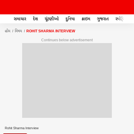
સમાચાર
દેશ
ચૂંટણીઓ
દુનિયા
ક્રાઇમ
ગુજરાત
સ્પોર્ટ્સ
હોમ
વિષય
ROHIT SHARMA INTERVIEW
Continues below advertisement
Rohit Sharma Interview