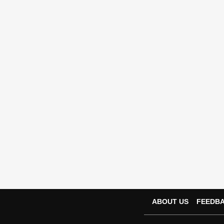
NEET UG Re-
Tags :
JOIN US ON
ABOUT US
FEEDB