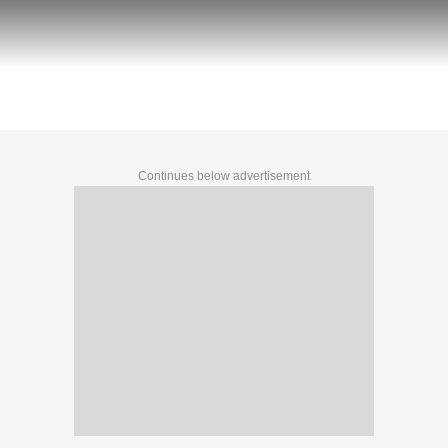
am: નીટની પરીક્ષાની નવી તારીખ થઈ જાહેર
Continues below advertisement
Continues below advertisement