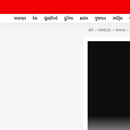
સમાચાર
દેશ
ચૂંટણીઓ
દુનિયા
ક્રાઇમ
ગુજરાત
સ્પોર્ટ્સ
હોમ
VIDEOS
સમાચાર