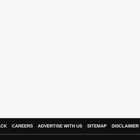
Exam
Whatsapp
Telegra
ACK
CAREERS
ADVERTISE WITH US
SITEMAP
DISCLAIMER