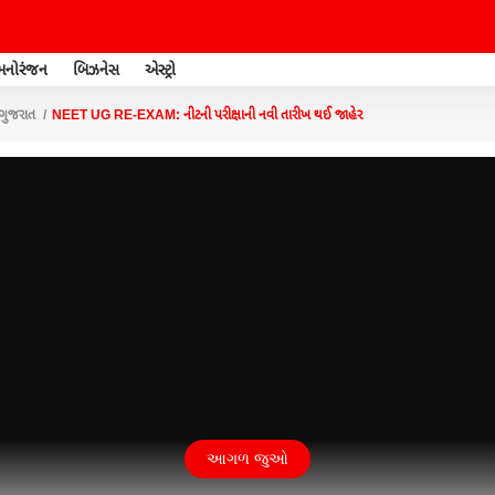
મનોરંજન
બિઝનેસ
એસ્ટ્રો
ગુજરાત
NEET UG RE-EXAM: નીટની પરીક્ષાની નવી તારીખ થઈ જાહેર
આગળ જુઓ